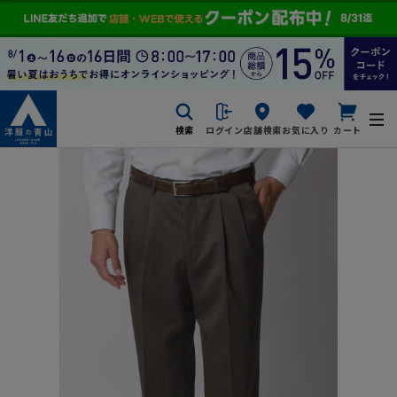
検索
ログイン
店舗検索
お気に入り
カート