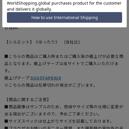
■SMART BOOST
パンツのウエスト部分のアジャスターゴムが窮屈感を解消。
ウエスト周りの見た目も変わらずフィット感に優れ、はき心地
も抜群。
【シルエット】《ゆったり》 (当社比)
■こちらの商品はご購入時またはご購入後の裾上げが必要な商
品となります。裾上げテープは当サイトでご購入いただけま
す。
裾上げテープ:
SUSOTAPE010
※こちらの商品は在庫切れの場合がございます。
【商品に関するご注意】
■商品画像はサンプルのため、色味やサイズ等の仕様に変更が
ある場合がございますので、予めご了承ください。
■サイズスペックは仕上がりサイズを記載しております。
■ブラウザやお使いのモニター環境、また撮影時の室内外の光