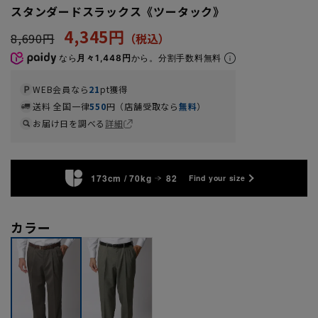
スタンダードスラックス《ツータック》
4,345円
8,690円
なら
月々1,448円
から。分割手数料無料
WEB会員なら
21
pt獲得
送料 全国一律
550
円（店舗受取なら
無料
）
お届け日を調べる
詳細
173cm / 70kg
82
Find your size
カラー