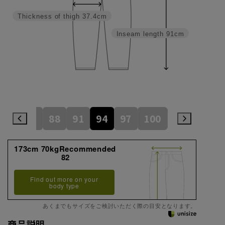
Thickness of thigh
37.4cm
Inseam length
91cm
82
85
88
91
94
97
100
105
110
173cm 70kgRecommended
82
Find out more on your
body type
あくまでもサイズをご検討いただく際の目安となります。
商品説明