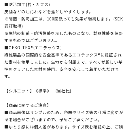
■防汚加工(衿・カフス)
皮脂などの油汚れなどを落としやすくします。
※制菌・防汚加工は、100回洗っても効果が継続します。(SEK
認証取得)
※生地の制菌・防汚性能を示したものとなり、製品性能を保証
するものではございません。
■OEKO-TEX®(エコテックス)
繊維製品の国際的な安全基準であるエコテックス®に認証され
た素材を使用しました。生地から付属まで、すべてが厳しい基
準をクリアした素材を使用、安全を安心して着用いただけま
す。
【シルエット】《標準》 (当社比)
【商品に関するご注意】
■商品画像はサンプルのため、色味やサイズ等の仕様に変更が
ある場合がございますので、予めご了承ください。
■ゆとり感には個人差があります。サイズ表を確認の上、ご購