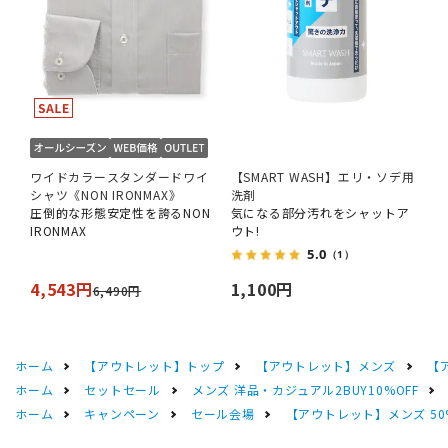
ワイドカラースタンダードワイ
【SMART WASH】エリ・ソデ用
シャツ《NON IRONMAX》
洗剤
圧倒的な形態安定性を誇るNON
気になる部分汚れをシャットア
IRONMAX
ウト!
5.0
（1）
4,543円
1,100円
6,490円
ホーム
【アウトレット】トップ
【アウトレット】メンズ
【
ホーム
セットセール
メンズ 洋品・カジュアル2BUY10%OFF
ホーム
キャンペーン
セール会場
【アウトレット】メンズ 50