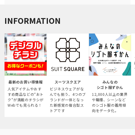
INFORMATION
最新のお買い得情報
スーツスクエア
みんなの
シゴト服ずかん
人気アイテムやおす
ビジネスウェアがな
すめ商品などの“おト
んでも揃う、4つのブ
12,000人以上の業界
ク“が満載のチラシが
ランドが一体となっ
や職種、シーンなど
Webでも見られる！
た新感覚の複合型ス
のシゴト服の着用傾
トアです
向をデータ化。