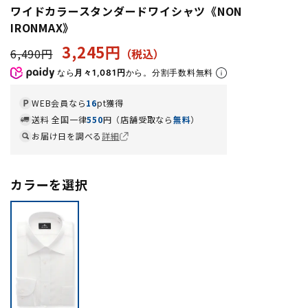
ワイドカラースタンダードワイシャツ《NON
IRONMAX》
3,245円
6,490円
なら
月々1,081円
から。分割手数料無料
WEB会員なら
16
pt獲得
送料 全国一律
550
円（店舗受取なら
無料
）
お届け日を調べる
詳細
カラーを選択