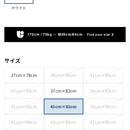
ホワイト
173cm / 70kg
M39cm/84cm
Find your size
サイズ
37cm×78cm
39cm×80cm
41cm×80cm
43cm×80cm
37cm×82cm
39cm×82cm
41cm×82cm
43cm×82cm
39cm×84cm
41cm×84cm
43cm×84cm
41cm×86cm