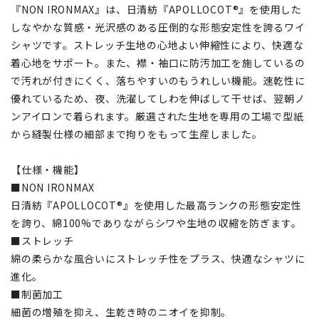
『NON IRONMAX』は、日清紡『APOLLOCOT®』を使用した
しなやかな質感・光沢感のある圧倒的な形態安定性を誇るワイ
シャツです。ストレッチ生地の心地よい伸縮性により、快適な
着心地をサポート。また、襟・袖口に防汚加工を施しているの
で汚れが付きにくく、落ちやすいのもうれしい機能。速乾性に
優れているため、夜、洗濯してしわを伸ばして干せば、翌朝ノ
ンアイロンで着られます。厳選された生地を専用の工場で型紙
から縫製仕様の細部まで拘りをもって生産しました。
【仕様・機能】
■NON IRONMAX
日清紡『APOLLOCOT®』を使用した最高ランクの形態安定性
を誇り、綿100%でありながらシワや生地の収縮を防ぎます。
■ストレッチ
綿の柔らかな風合いにストレッチ性をプラス、快適なシャツに
進化。
■制菌加工
細菌の増殖を抑え、生乾き時のニオイを抑制。