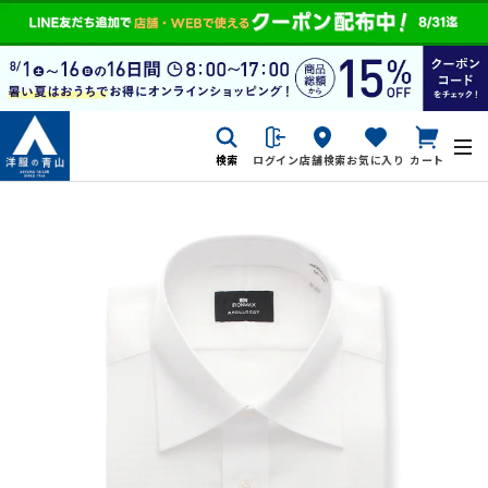
検索
ログイン
店舗検索
お気に入り
カート