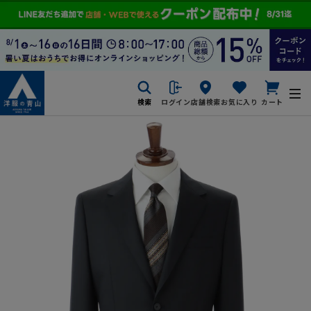
検索
ログイン
店舗検索
お気に入り
カート