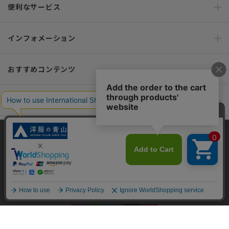
便利なサービス
インフォメーション
おすすめコンテンツ
ポリシー・企業情報
オーダースーツなら SHITATE
当サイトでは、快適な閲覧体験とコンテンツ改善のためにCookieを使用
しています。閲覧を続けることで、Cookieの使用に同意したものとみな
します。詳細については
プライバシーポリシー
をご確認ください。
OFFICIAL SNS
同意して閉じる