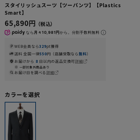
スタイリッシュスーツ【ツーパンツ】【Plastics
Smart】
65,890円
なら
月々10,981円
から。分割手数料無料
WEB会員なら
329
pt獲得
送料 全国一律
550
円（店舗受取なら
無料
）
お届けから
8
日以内の返品交換可
詳細
一部対象外商品あり
お届け日を調べる
詳細
カラーを選択