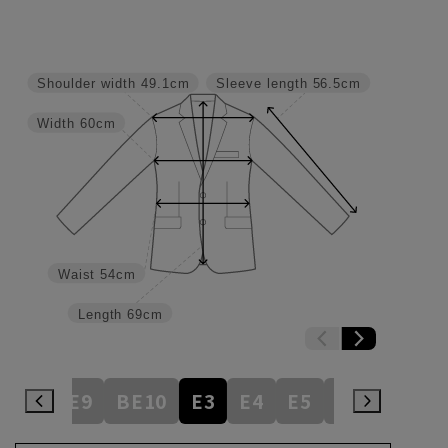
Shoulder width
49.1cm
Sleeve length
56.5cm
Width
60cm
Waist
54cm
Length
69cm
BE8
BE9
BE10
E3
E4
E5
E6
E7
E