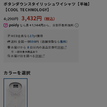
ボタンダウンスタイリッシュワイシャツ【半袖】
【COOL TECHNOLOGY】
3,432円
4,290円
なら
月々1,144円
から。分割手数料無料
WEB会員なら
17
pt獲得
送料 全国一律
550
円（店舗受取なら
無料
）
お届けから
8
日以内の返品交換可
詳細
一部対象外商品あり
お届け日を調べる
詳細
カラーを選択