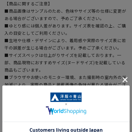
【商品に関するご注意】
■商品画像はサンプルのため、色味やサイズ等の仕様に変更が
ある場合がございますので、予めご了承ください。
■ゆとり感には個人差があります。サイズ表を確認の上、ご購
入の目安としてご利用ください。
■生地や仕様・デザインにより、着用感や実際のサイズ表に若
干の誤差が生じる場合がございます。予めご了承ください。
■サイズスペックは仕上がりサイズを記載しております。一
部、商品現物におすすめサイズ(ヌードサイズ)を記載している
商品もございます。
■ブラウザやお使いのモニター環境、また撮影時の室内外の光
加減により、実際の商品と掲載画像の色味が異なる場合がござ
います。
■店舗や各モールサイトと商品在庫を共有しております関係
上、ご注文いただいたタイミングにより欠品が発生し、ご注文
を完了できない場合がございます。予めご了承ください。
■お急ぎ発送のご注文につきましても、ご注文のタイミングに
よってはお急ぎ発送サービスを選択できない場合がございま