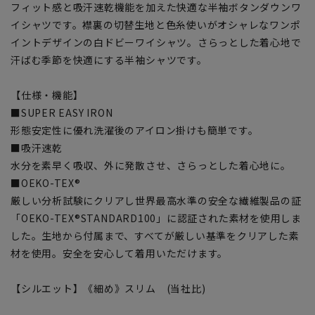
フィット感と吸汗速乾機能を加えた快適な半袖ボタンダウンワ
イシャツです。襟裏の切替生地と色糸使いがオシャレなワンポ
イントデザインの白ドビーワイシャツ。さらっとした着心地で
汗ばむ季節を快適にする半袖シャツです。
【仕様・機能】
■SUPER EASY IRON
形態安定性に優れ洗濯後のアイロン掛けも簡単です。
■吸汗速乾
水分を素早く吸収、外に発散させ、さらっとした着心地に。
■OEKO-TEX®
厳しい分析試験にクリアし世界最高水準の安全な繊維製品の証
「OEKO-TEX®STANDARD100」に認証された素材を使用しま
した。生地から付属まで、すべてが厳しい基準をクリアした素
材を使用。安全を安心して着用いただけます。
【シルエット】《細め》スリム (当社比)