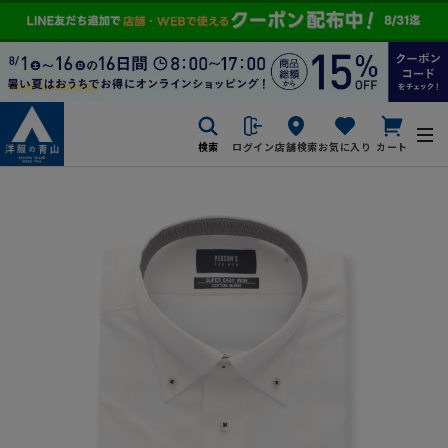
検索
ログイン
店舗検索
お気に入り
カート