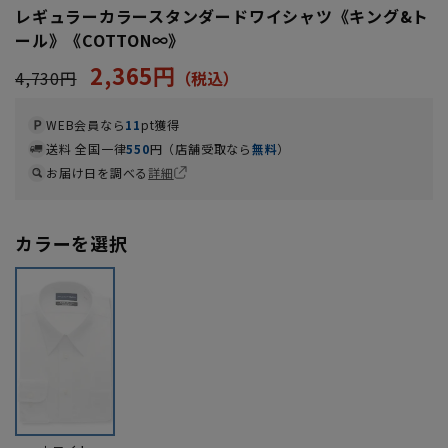
レギュラーカラースタンダードワイシャツ《キング&ト
ール》《COTTON∞》
2,365円
4,730円
WEB会員なら
11
pt獲得
送料 全国一律
550
円（店舗受取なら
無料
）
お届け日を調べる
詳細
カラーを選択