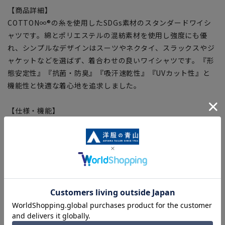
【商品詳細】
COTTON∞®の糸を使用したSDGs素材のスタンダードワイシ
ャツです。綿とポリエステルの混紡素材を使用し強度にも優
れ、シンプルなデザインはスーツやネクタイ、スラックスやジ
ャケットなどを選ばず、着合わせの良いワイシャツです。『形
態安定性』『抗菌・防臭』『吸汗速乾性』『UVカット性』と
機能性と快適な着心地を追求しました。
【仕様・機能】
■SUPER EASY IRON
形態安定性に優れ洗濯後のアイロン掛けも簡単です。
■抗菌・防臭加工
部屋干しでのイヤな臭いを防ぐ
■吸汗速乾
高い吸水・速乾性に優れ、快適な着心地を実現
■UVカット
UVカット機能で肌を保護
■COTTON∞®