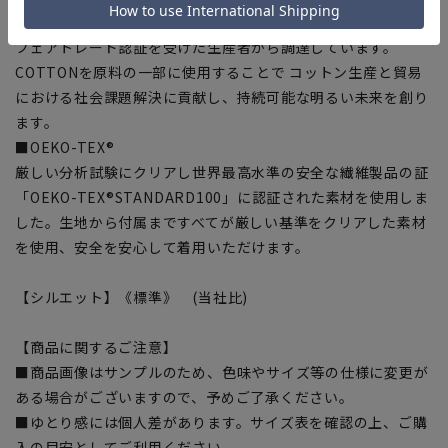
COTTON∞(コットンエイト)は8%以上に相当するコットンを
フェアトレード認証を受けた生産者から調達しています。
COTTONを原料の一部に使用することで コットン生産と貿易
における社会課題解決に貢献し、持続可能な明るい未来を創り
ます。
■OEKO-TEX®
厳しい分析試験にクリアし世界最高水準の安全な繊維製品の証
「OEKO-TEX®STANDARD100」に認証された素材を使用しま
した。生地から付属まですべてが厳しい基準をクリアした素材
を使用、安全を安心して着用いただけます。
【シルエット】《標準》 (当社比)
【商品に関するご注意】
■商品画像はサンプルのため、色味やサイズ等の仕様に変更が
ある場合がございますので、予めご了承ください。
■ゆとり感には個人差があります。サイズ表を確認の上、ご購
入の目安としてご利用ください。