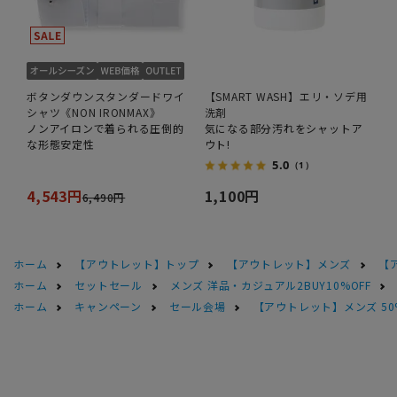
ボタンダウンスタンダードワイ
【SMART WASH】エリ・ソデ用
シャツ《NON IRONMAX》
洗剤
ノンアイロンで着られる圧倒的
気になる部分汚れをシャットア
な形態安定性
ウト!
5.0
（1）
4,543円
1,100円
6,490円
ホーム
【アウトレット】トップ
【アウトレット】メンズ
【
ホーム
セットセール
メンズ 洋品・カジュアル2BUY10%OFF
ホーム
キャンペーン
セール会場
【アウトレット】メンズ 50