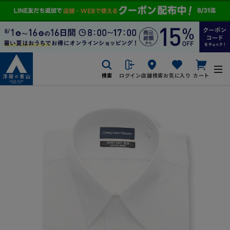
検索
ログイン
店舗検索
お気に入り
カート