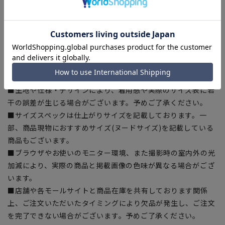
【シルエット】《細め(スリム)》 (当社比)
【商品に関するご注意】
■商品画像はサンプルのため、色味やサイズ等の仕様に変更が
ある場合がございますので、予めご了承ください。
■ゆとり感には個人差があります。サイズ表を確認の上、ご購
入の目安としてご利用ください。
■生地や仕様・デザインにより、着用感や実際のサイズ表に若
干の誤差が生じる場合がございます。予めご了承ください。
■サイズスペックは仕上がりサイズを記載しております。一
部、商品現物におすすめサイズ(ヌードサイズ)を記載している
商品もございます。
■ブラウザやお使いのモニター環境、また撮影時の室内外の光
加減により、実際の商品と掲載画像の色味が異なる場合がござ
います。
■店舗や各モールサイトと商品在庫を共有しております関係
上、ご注文いただいたタイミングにより欠品が発生し、ご注文
を完了できない場合がございます。予めご了承ください。