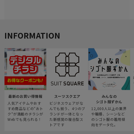
INFORMATION
最新のお買い得情報
スーツスクエア
みんなの
シゴト服ずかん
人気アイテムやおす
ビジネスウェアがな
すめ商品などの“おト
んでも揃う、4つのブ
12,000人以上の業界
ク“が満載のチラシが
ランドが一体となっ
や職種、シーンなど
Webでも見られる！
た新感覚の複合型ス
のシゴト服の着用傾
トアです
向をデータ化。