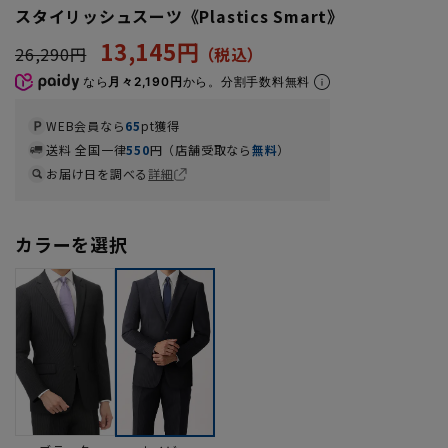
スタイリッシュスーツ《Plastics Smart》
13,145円
26,290円
なら
月々2,190円
から。分割手数料無料
WEB会員なら
65
pt獲得
送料 全国一律
550
円（店舗受取なら
無料
）
お届け日を調べる
詳細
カラーを選択