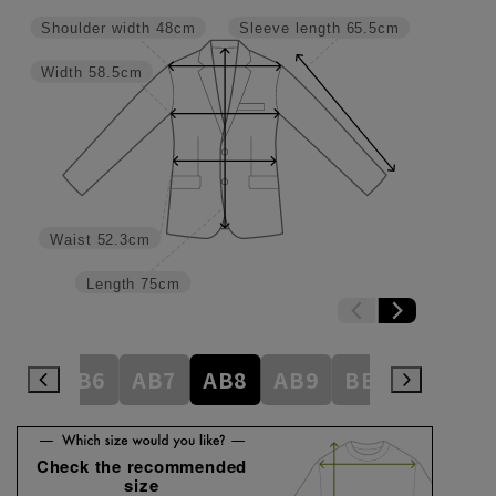
Shoulder width
48cm
Sleeve length
65.5cm
Width
58.5cm
Waist
52.3cm
Length
75cm
AB5
AB6
AB7
AB8
AB9
BE3
BE4
Check the recommended
size