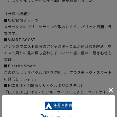
し、スタイルよく見せながら窮屈感を軽減しました。
【仕様・機能】
■形状記憶プリーツ
スラックスのプリーツラインが取れにくく、パリッと綺麗に保
ちます。
■SMART BOOST
パンツのウエスト部分のアジャスターゴムが窮屈感を解消。ウ
エスト周りの見た目も変わらずフィット感に優れ、履き心地も
抜群。
■Plastics Smart
この商品はリサイクル原料を使用し、プラスチック・スマート
に賛同しています。
■ECOBLUE(100%リサイクルポリエステル)
『ECOBLUE』はマテリアルリサイクルにより、ペットボトル
を繊維へと再生しています。
当製品は裏地の糸の一部に『ECOBLUE』を使用しています。