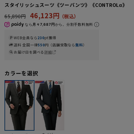
スタイリッシュスーツ《ツーパンツ》《CONTROLα》
46,123円
65,890円
なら
月々7,687円
から。分割手数料無料
WEB会員なら
230
pt獲得
送料 全国一律
550
円（店舗受取なら
無料
）
お届け日を調べる
詳細
カラーを選択