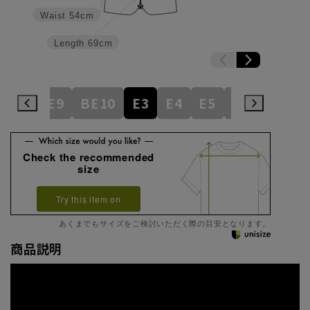
Waist
54cm
Length
69cm
BE8
BE9
BE10
E3
E4
E5
E6
E7
E
Check the recommended
size
Try this item on
あくまでもサイズをご検討いただく際の目安となります。
商品説明