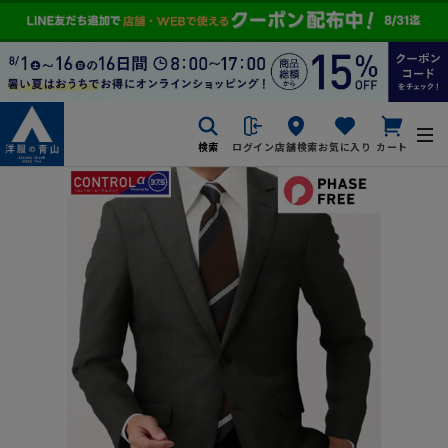
検索
ログイン
店舗検索
お気に入り
カート