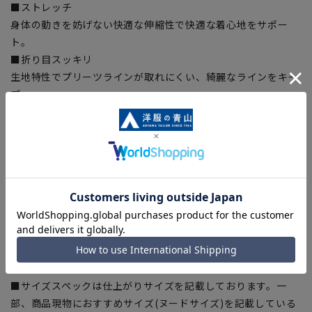
■ストレッチ
身体の動きを妨げない快適な伸縮性で快適な着心地をサポー
ト。
■折り目スッキリ
生地特性でプリーツラインが取れにくい、綺麗なラインをキー
プ。
【シルエット】《細め(スリム)》 (当社比)
【商品に関するご注意】
■商品画像はサンプルのため、色味やサイズ等の仕様に変更が
ある場合がございますので、予めご了承ください。
■ゆとり感には個人差があります。サイズ表を確認の上、ご購
入の目安としてご利用ください。
■生地や仕様・デザインにより、着用感や実際のサイズ表に若
干の誤差が生じる場合がございます。予めご了承ください。
■サイズスペックは仕上がりサイズを記載しております。一
部、商品現物におすすめサイズ(ヌードサイズ)を記載している