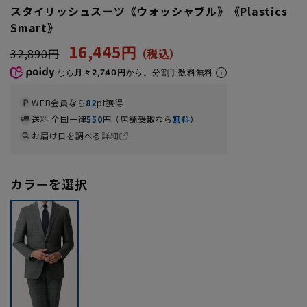
スタイリッシュスーツ《ウォッシャブル》《Plastics
Smart》
16,445円
32,890円
なら
月々2,740円
から。分割手数料無料
WEB会員なら
82
pt獲得
送料 全国一律
550
円（店舗受取なら
無料
）
お届け日を調べる
詳細
カラーを選択