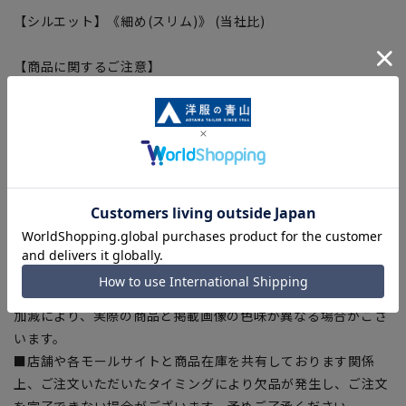
【シルエット】《細め(スリム)》 (当社比)
【商品に関するご注意】
■商品画像はサンプルのため、色味やサイズ等の仕様に変更が
ある場合がございますので、予めご了承ください。
■ゆとり感には個人差があります。サイズ表を確認の上、ご購
入の目安としてご利用ください。
■生地や仕様・デザインにより、着用感や実際のサイズ表に若
干の誤差が生じる場合がございます。予めご了承ください。
■サイズスペックは仕上がりサイズを記載しております。一
部、商品現物におすすめサイズ(ヌードサイズ)を記載している
商品もございます。
■ブラウザやお使いのモニター環境、また撮影時の室内外の光
加減により、実際の商品と掲載画像の色味が異なる場合がござ
います。
■店舗や各モールサイトと商品在庫を共有しております関係
上、ご注文いただいたタイミングにより欠品が発生し、ご注文
を完了できない場合がございます。予めご了承ください。