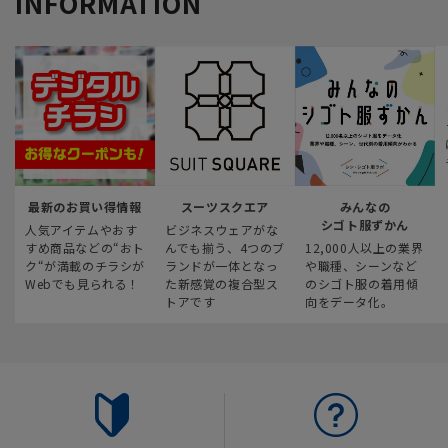
INFORMATION
最新のお買い得情報
スーツスクエア
みんなの
シゴト服ずかん
人気アイテムやおす
ビジネスウェアがな
すめ商品などの“おト
んでも揃う、4つのブ
12,000人以上の業界
ク“が満載のチラシが
ランドが一体となっ
や職種、シーンなど
Webでも見られる！
た新感覚の複合型ス
のシゴト服の着用傾
トアです
向をデータ化。