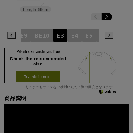
Length
69cm
BE8
BE9
BE10
E3
E4
E5
E6
E7
E
Check the recommended
size
Try this item on
あくまでもサイズをご検討いただく際の目安となります。
商品説明