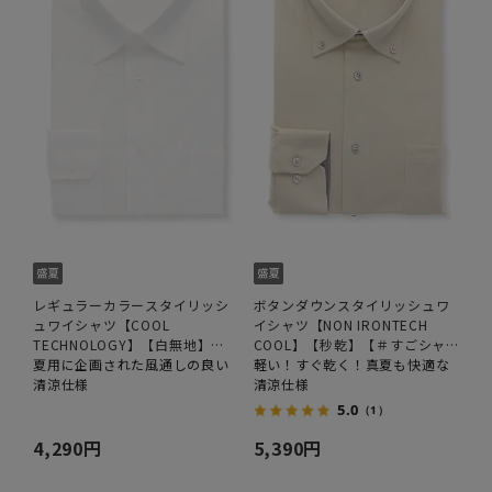
レギュラーカラースタイリッシ
ボタンダウンスタイリッシュワ
ュワイシャツ【COOL
イシャツ【NON IRONTECH
TECHNOLOGY】【白無地】
COOL】【秒乾】【＃すごシャ
【OEKO-TEX】
夏用に企画された風通しの良い
ツ】
軽い！すぐ乾く！真夏も快適な
清涼仕様
清涼仕様
5.0
（1）
4,290円
5,390円