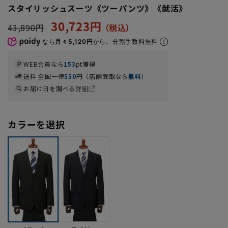
スタイリッシュスーツ《ツーパンツ》《就活》
30,723円
43,890円
なら
月々5,120円
から。分割手数料無料
WEB会員なら
153
pt獲得
送料 全国一律
550
円（店舗受取なら
無料
）
お届け日を調べる
詳細
カラーを選択