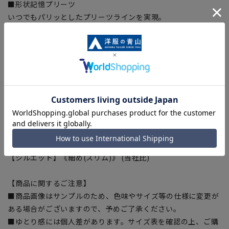
■形状記憶プリーツ
いつでもパリッとしたプリーツラインを実現。
■ツーパンツ
交互に履くことで綺麗にパンツ長持ち。
■Plastics Smart
この商品はリサイクル原料を使用し、プラスチック・スマート
に賛同しています。
■ECOBLUE(100%リサイクルポリエステル)
『ECOBLUE』はマテリアルリサイクルにより、ペットボトル
を繊維へと再生しています。当製品は裏地の糸の一部に
『ECOBLUE』を使用しています。
【シルエット】《細め(スリム)》 (当社比)
【商品に関するご注意】
■商品画像はサンプルのため、色味やサイズ等の仕様に変更が
ある場合がございますので、予めご了承ください。
■ゆとり感には個人差があります。サイズ表を確認の上、ご購