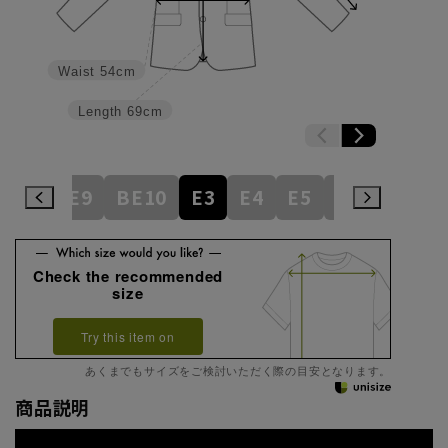
Waist
54cm
Length
69cm
BE8
BE9
BE10
E3
E4
E5
E6
E7
E
Check the recommended
size
Try this item on
あくまでもサイズをご検討いただく際の目安となります。
商品説明