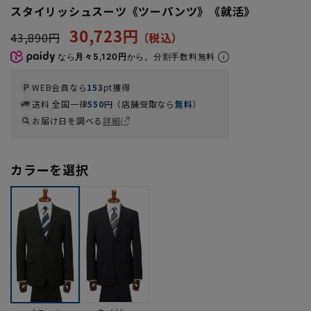
スタイリッシュスーツ《ツーパンツ》《就活》
30,723円
43,890円
なら
月々5,120円
から。分割手数料無料
WEB会員なら
153
pt獲得
送料 全国一律
550
円（店舗受取なら
無料
）
お届け日を調べる
詳細
カラーを選択