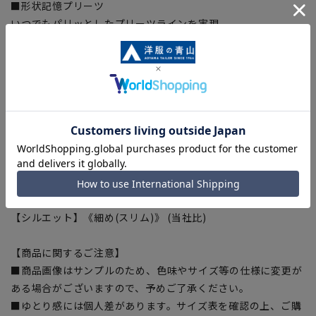
■形状記憶プリーツ
いつでもパリッとしたプリーツラインを実現。
■ツーパンツ
交互に履くことで綺麗にパンツ長持ち。
■Plastics Smart
この商品はリサイクル原料を使用し、プラスチック・スマート
に賛同しています。
■ECOBLUE(100%リサイクルポリエステル)
『ECOBLUE』はマテリアルリサイクルにより、ペットボトル
を繊維へと再生しています。当製品は裏地の糸の一部に
『ECOBLUE』を使用しています。
【シルエット】《細め(スリム)》 (当社比)
【商品に関するご注意】
■商品画像はサンプルのため、色味やサイズ等の仕様に変更が
ある場合がございますので、予めご了承ください。
■ゆとり感には個人差があります。サイズ表を確認の上、ご購