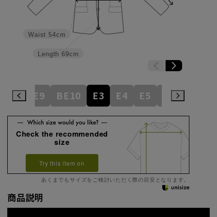
Waist
54cm
Length
69cm
BE8
BE9
BE10
E3
E4
E5
E6
E7
E
Check the recommended
size
Try this item on
あくまでもサイズをご検討いただく際の目安となります。
商品説明