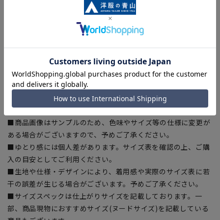
■Plastics Smart
この商品はリサイクル原料を使用し、プラスチック・スマート
に賛同しています。当製品は裏地の糸の一部にECOBLUE®を使
用しています。ECOBLUE®はマテリアルリサイクルにより、ペ
ットボトルを繊維へと再生しています。
【シルエット】《ゆったり》 (当社比)
【商品に関するご注意】
■商品画像はサンプルのため、色味やサイズ等の仕様に変更が
ある場合がございますので、予めご了承ください。
■ゆとり感には個人差があります。サイズ表を確認の上、ご購
入の目安としてご利用ください。
■生地や仕様・デザインにより、着用感や実際のサイズ表に若
干の誤差が生じる場合がございます。予めご了承ください。
■サイズスペックは仕上がりサイズを記載しております。一
部、商品現物におすすめサイズ(ヌードサイズ)を記載している