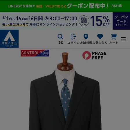
検索
ログイン
店舗検索
お気に入り
カート