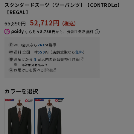
スタンダードスーツ【ツーパンツ】【CONTROLα】
【REGAL】
52,712円
65,890円
なら
月々8,785円
から。分割手数料無料
WEB会員なら
263
pt獲得
送料 全国一律
550
円（店舗受取なら
無料
）
お届けから
8
日以内の返品交換可
詳細
一部対象外商品あり
お届け日を調べる
詳細
カラーを選択