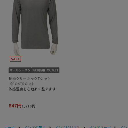
長袖クルーネックTシャツ
《CONTROLα》
体感温度を心地よく整えます
847円
1,210円
ホーム
メンズの商品
メンズビジネス
メンズスーツ
メン