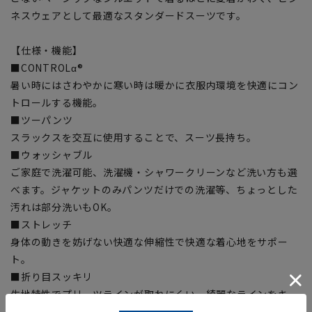
ネスウェアとして最適なスタンダードスーツです。
【仕様・機能】
■CONTROLα®
暑い時にはさわやかに寒い時は暖かに衣服内環境を快適にコン
トロールする機能。
■ツーパンツ
スラックスを交互に使用することで、スーツ長持ち。
■ウォッシャブル
ご家庭で洗濯可能、洗濯機・シャワークリーンなど洗い方も選
べます。ジャケットのみパンツだけでの洗濯等、ちょっとした
汚れは部分洗いもOK。
■ストレッチ
身体の動きを妨げない快適な伸縮性で快適な着心地をサポー
ト。
■折り目スッキリ
生地特性でプリーツラインが取れにくい、綺麗なラインをキー
プ。