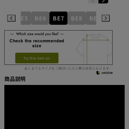
BE4
BE5
BE6
BE7
BE8
BE9
BE10
Check the recommended
size
Try this item on
あくまでもサイズをご検討いただく際の目安となります。
商品説明