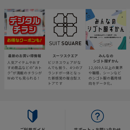
最新のお買い得情報
スーツスクエア
みんなの
シゴト服ずかん
人気アイテムやおす
ビジネスウェアがな
すめ商品などの“おト
んでも揃う、4つのブ
12,000人以上の業界
ク“が満載のチラシが
ランドが一体となっ
や職種、シーンなど
Webでも見られる！
た新感覚の複合型ス
のシゴト服の着用傾
トアです
向をデータ化。
ご利用ガイド
サポート・お問い合わせ