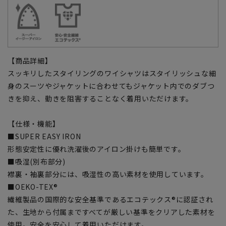
【商品詳細】
スッキリしたスタイリングのワイシャツはスタイリッシュな細
身のスーツやジャケットに合わせてもジャケット内でのダブつ
きを抑え、動きを阻害することなく着用いただけます。
【仕様・機能】
■SUPER EASY IRON
形態安定性に優れ洗濯後のアイロン掛けも簡単です。
■吸湿(別布部分)
襟裏・袖裏部分には、吸湿性の高い素材を使用しています。
■OEKO-TEX®
繊維製品の国際的な安全基準であるエコテックス®に認証され
た、生地から付属まですべてが厳しい基準をクリアした素材を
使用。安全を安心して着用いただけます。