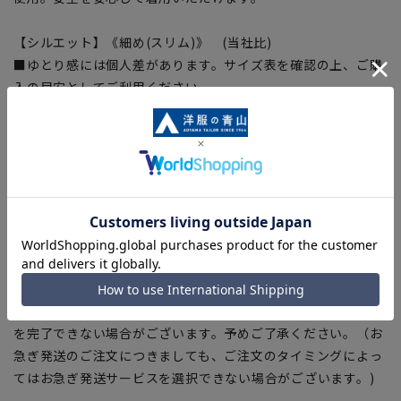
【シルエット】《細め(スリム)》 (当社比)
■ゆとり感には個人差があります。サイズ表を確認の上、ご購
入の目安としてご利用ください。
【商品に関するご注意】
■ブラウザやお使いのモニター環境、室内外等の撮影時の環境
下での光加減により、実際の商品と掲載画像の色味が異なる場
合がございます。
■平置き・メジャーでの採寸の為、素材や仕様等により実際の
商品とサイズ表に若干の誤差が生じる場合がございます。予め
ご了承ください。
■店舗や各モールサイトと商品在庫を共有しております関係
上、ご注文いただいたタイミングにより欠品が発生し、ご注文
を完了できない場合がございます。予めご了承ください。（お
急ぎ発送のご注文につきましても、ご注文のタイミングによっ
てはお急ぎ発送サービスを選択できない場合がございます。)