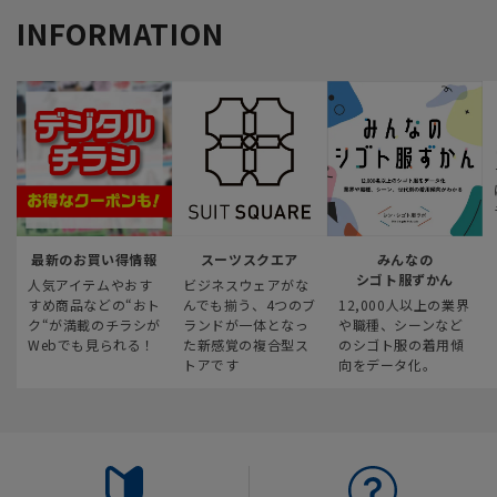
INFORMATION
最新のお買い得情報
スーツスクエア
みんなの
シゴト服ずかん
人気アイテムやおす
ビジネスウェアがな
すめ商品などの“おト
んでも揃う、4つのブ
12,000人以上の業界
ク“が満載のチラシが
ランドが一体となっ
や職種、シーンなど
Webでも見られる！
た新感覚の複合型ス
のシゴト服の着用傾
トアです
向をデータ化。