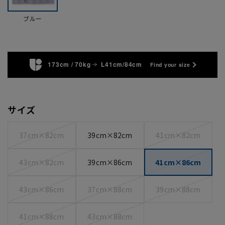
ブルー
173cm / 70kg
L41cm/84cm
Find your size
サイズ
37cm×82cm
39cm×82cm
41cm×82cm
43cm×82cm
39cm×86cm
41cm×86cm
43cm×86cm
37cm×88cm
39cm×88cm
41cm×88cm
43cm×88cm