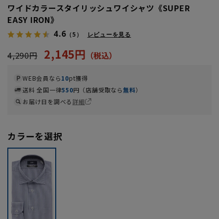
ワイドカラースタイリッシュワイシャツ《SUPER
EASY IRON》
4.6
（5）
レビューを見る
2,145円
4,290円
WEB会員なら
10
pt獲得
送料 全国一律
550
円（店舗受取なら
無料
）
お届け日を調べる
詳細
カラーを選択