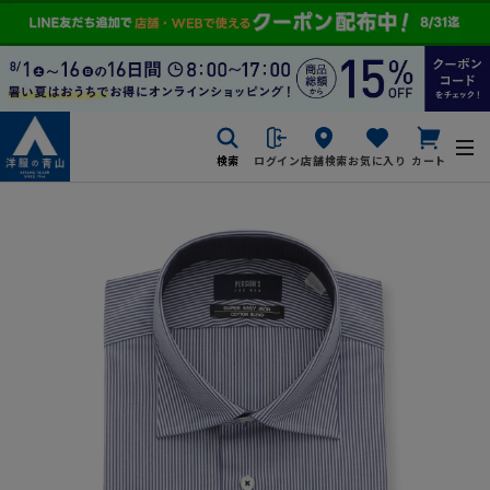
検索
ログイン
店舗検索
お気に入り
カート