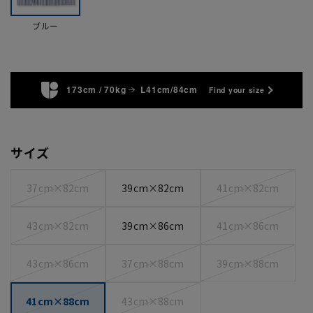
ブルー
173cm / 70kg
L41cm/84cm
Find your size
サイズ
37cm×82cm
39cm×82cm
41cm×82cm
43cm×82cm
39cm×86cm
41cm×86cm
43cm×86cm
37cm×88cm
39cm×88cm
41cm×88cm
43cm×88cm