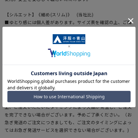
【シルエット】《細め(スリム)》 (当社比)
■ゆとり感には個人差があります。サイズ表を確認の上、ご購
入の目安としてご利用ください。
【商品に関するご注意】
■ブラウザやお使いのモニター環境、室内外等の撮影時の環境
下での光加減により、実際の商品と掲載画像の色味が異なる場
合がございます。
■平置き・メジャーでの採寸の為、素材や仕様等により実際の
商品とサイズ表に若干の誤差が生じる場合がございます。予め
ご了承ください。
■店舗や各モールサイトと商品在庫を共有しております関係
上、ご注文いただいたタイミングにより欠品が発生し、ご注文
を完了できない場合がございます。予めご了承ください。（お
急ぎ発送のご注文につきましても、ご注文のタイミングによっ
てはお急ぎ発送サービスを選択できない場合がございます。)