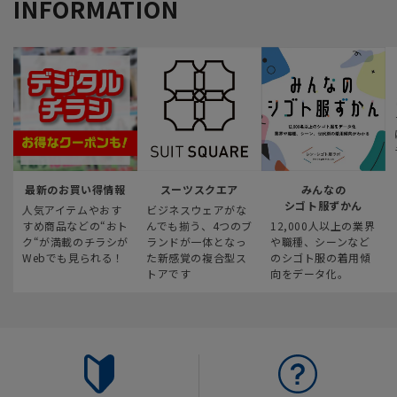
INFORMATION
最新のお買い得情報
スーツスクエア
みんなの
シゴト服ずかん
人気アイテムやおす
ビジネスウェアがな
すめ商品などの“おト
んでも揃う、4つのブ
12,000人以上の業界
ク“が満載のチラシが
ランドが一体となっ
や職種、シーンなど
Webでも見られる！
た新感覚の複合型ス
のシゴト服の着用傾
トアです
向をデータ化。