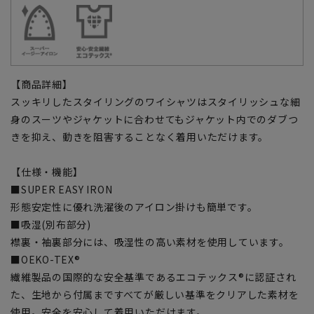
【商品詳細】
スッキリしたスタイリングのワイシャツはスタイリッシュな細
身のスーツやジャケットに合わせてもジャケット内でのダブつ
きを抑え、動きを阻害することなく着用いただけます。
【仕様・機能】
■SUPER EASY IRON
形態安定性に優れ洗濯後のアイロン掛けも簡単です。
■吸湿(別布部分)
襟裏・袖裏部分には、吸湿性の高い素材を使用しています。
■OEKO-TEX®
繊維製品の国際的な安全基準であるエコテックス®に認証され
た、生地から付属まですべてが厳しい基準をクリアした素材を
使用。安全を安心して着用いただけます。