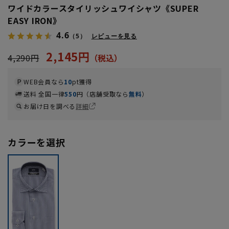
ワイドカラースタイリッシュワイシャツ《SUPER
EASY IRON》
4.6
（5）
レビューを見る
2,145円
4,290円
WEB会員なら
10
pt獲得
送料 全国一律
550
円（店舗受取なら
無料
）
お届け日を調べる
詳細
カラーを選択