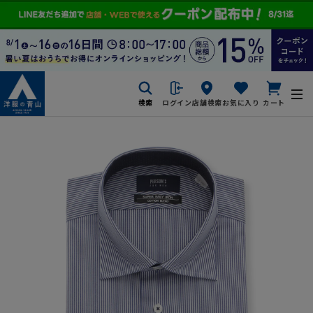
検索
ログイン
店舗検索
お気に入り
カート