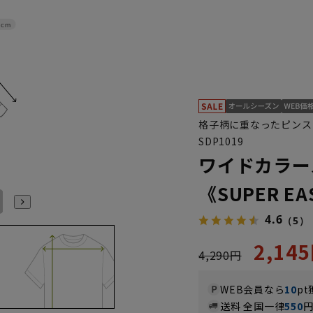
4cm
格子柄に重なったピンス
SDP1019
ワイドカラー
《SUPER EA
L41cm/88cm
LL43cm/82cm
LL43cm/86cm
LL43cm/88cm
S37cm/88cm
S(37cm)
4.6
（5）
2,14
4,290円
WEB会員なら
10
pt
送料 全国一律
550