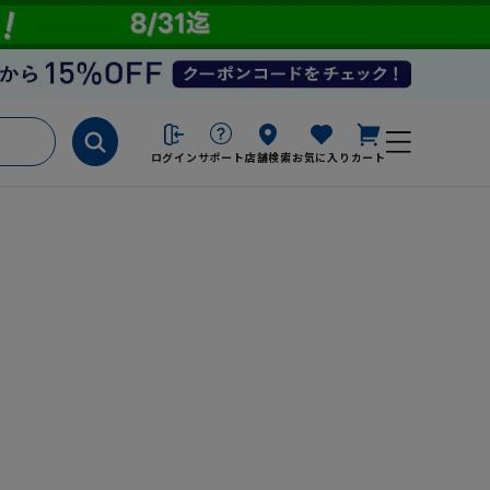
ログイン
サポート
店舗検索
お気に入り
カート