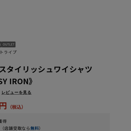
トライプ
スタイリッシュワイシャツ
SY IRON》
M(39cm)
L(41cm)
LL(43cm)
レビューを見る
5円
獲得
円（店舗受取なら
無料
）