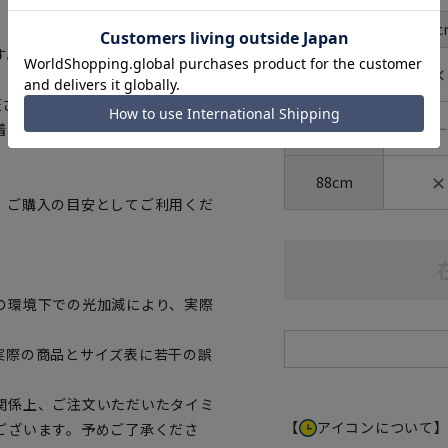
首周り
37c
裄丈
す。
✕
82cm
証された、生地から付属まですべて
―
86cm
着用いただけます。
✕
88cm
、ご購入の目安としてご利用くだ
の環境下での光加減により、実際
実際の商品とサイズ表に若干の誤
関係上、ご注文いただいたタイミ
【
アイコンについて
ございます。予めご了承くださ