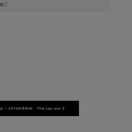
細
kg
L41cm/84cm
Find your size