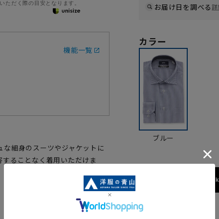
いただく際の目安となります。
お届け日を調べる
詳
カラー
機能一覧
ブルー
ュな細身のスーツやジャケットに
害することなく着用いただけま
173cm / 70
サイズ