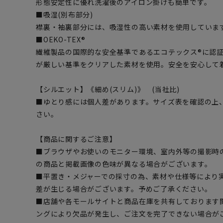
形態安定性に優れ洗濯後のアイロン掛けも簡単です。
■吸湿(別布部分)
襟裏・袖裏部分には、吸湿性の高い素材を使用していま
■OEKO-TEX®
繊維製品の国際的な安全基準であるエコテックス®に認
が厳しい基準をクリアした素材を使用。安全を安心して
【シルエット】《細め(スリム)》 (当社比)
■ゆとり感には個人差があります。サイズ表を確認の上
さい。
【商品に関するご注意】
■ブラウザやお使いのモニター環境、室内外等の撮影時
の商品と掲載画像の色味が異なる場合がございます。
■平置き・メジャーでの採寸の為、素材や仕様等により
差が生じる場合がございます。予めご了承ください。
■店舗や各モールサイトと商品在庫を共有しております
ングにより欠品が発生し、ご注文を完了できない場合が