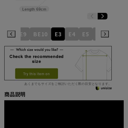
Length
69cm
BE8
BE9
BE10
E3
E4
E5
E6
E7
E
Check the recommended
size
Try this item on
あくまでもサイズをご検討いただく際の目安となります。
商品説明