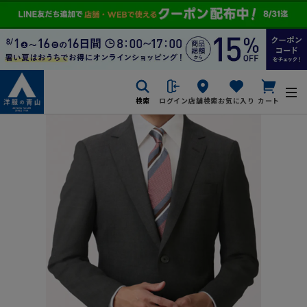
検索
ログイン
店舗検索
お気に入り
カート