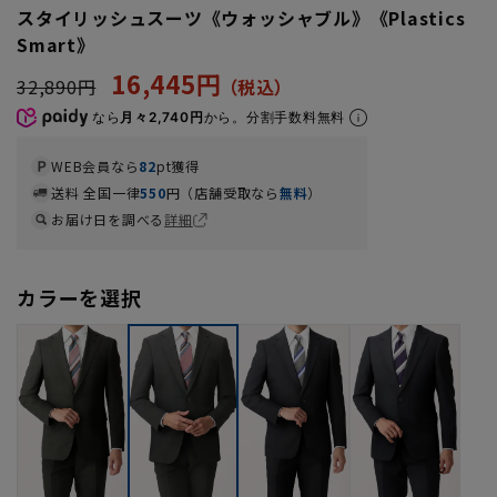
スタイリッシュスーツ《ウォッシャブル》《Plastics
Smart》
16,445円
32,890円
なら
月々2,740円
から。分割手数料無料
WEB会員なら
82
pt獲得
送料 全国一律
550
円（店舗受取なら
無料
）
お届け日を調べる
詳細
カラーを選択