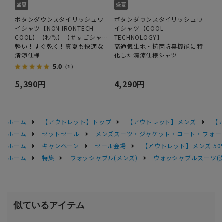
ボタンダウンスタイリッシュワ
ボタンダウンスタイリッシュワ
イシャツ【NON IRONTECH
イシャツ【COOL
COOL】【秒乾】【＃すごシャ
TECHNOLOGY】
ツ】
軽い！すぐ乾く！真夏も快適な
高通気生地・抗菌防臭機能に特
清涼仕様
化した清涼仕様シャツ
5.0
（1）
5,390円
4,290円
ホーム
【アウトレット】トップ
【アウトレット】メンズ
【
ホーム
セットセール
メンズスーツ・ジャケット・コート・フォーマル
ホーム
キャンペーン
セール会場
【アウトレット】メンズ 50
ホーム
特集
ウォッシャブル(メンズ)
ウォッシャブルスーツ(