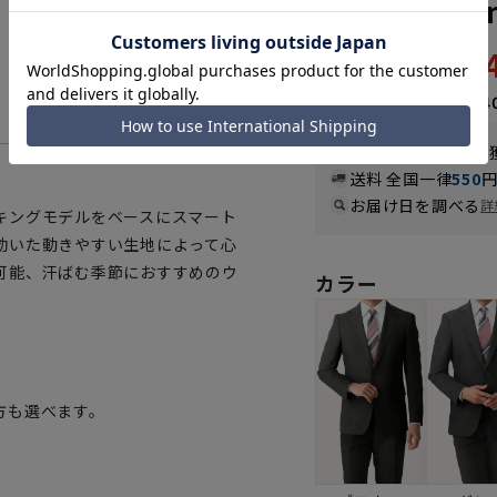
《Plastics 
16,
32,890円
なら
月々2,74
WEB会員なら
82
pt
送料 全国一律
550
お届け日を調べる
詳
キングモデルをベースにスマート
効いた動きやすい生地によって心
可能、汗ばむ季節におすすめのウ
カラー
方も選べます。