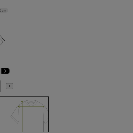
.5cm
E6
E7
E8
E9
E10
K4
K5
K6
K7
K8
K9