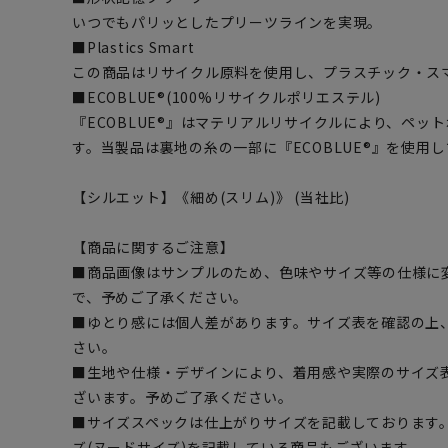
いつでもパリッとしたプリーツラインを実現。
■Plastics Smart
この商品はリサイクル原料を使用し、プラスチック・ス
■ECOBLUE®(100%リサイクルポリエステル)
『ECOBLUE®』はマテリアルリサイクルにより、ペッ
す。当製品は裏地の糸の一部に『ECOBLUE®』を使用
【シルエット】《細め(スリム)》 (当社比)
【商品に関するご注意】
■商品画像はサンプルのため、色味やサイズ等の仕様に
で、予めご了承ください。
■ゆとり感には個人差があります。サイズ表を確認の上
さい。
■生地や仕様・デザインにより、着用感や実際のサイズ
ざいます。予めご了承ください。
■サイズスペックは仕上がりサイズを記載しております
ズ(ヌードサイズ)を記載している商品もございます。