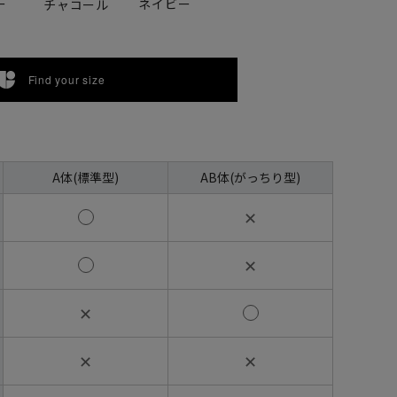
ー
ネイビー
チャコール
Find your size
A体(標準型)
AB体(がっちり型)
✕
✕
✕
✕
✕