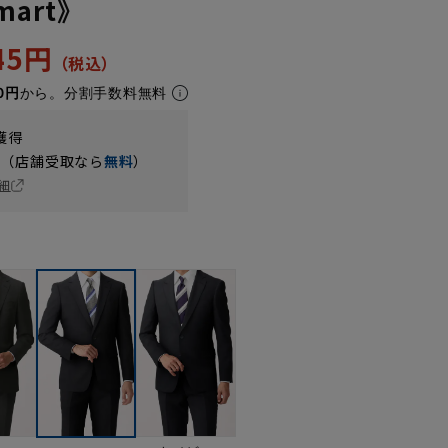
Smart》
445円
0円
から。分割手数料無料
獲得
円（店舗受取なら
無料
）
細