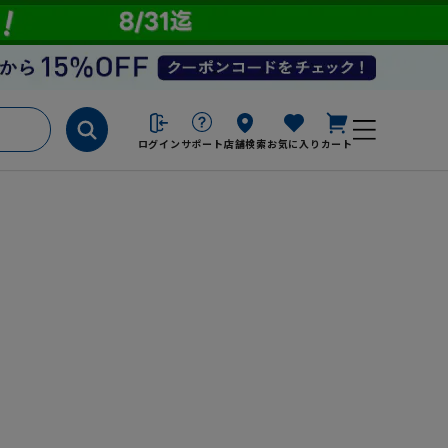
ログイン
サポート
店舗検索
お気に入り
カート