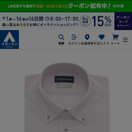
検索
ログイン
店舗検索
お気に入り
カート