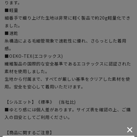
ります。
■軽量
細番手で織り上げた生地は非常に軽く製品で約20g軽量化でき
ました。
■速乾
糸構造による毛細管現象で速乾性に優れ、さらっとした着用
感。
■OEKO-TEX(エコテックス)
繊維製品の国際的な安全基準であるエコテックスに認証された
素材を使用しました。
生地から付属まで、すべてが厳しい基準をクリアした素材を使
用。安全を安心して着用いただけます。
【シルエット】《標準》 (当社比)
■ゆとり感には個人差があります。サイズ表を確認の上、ご購
入の目安としてご利用ください。
【商品に関するご注意】