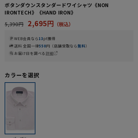
ボタンダウンスタンダードワイシャツ《NON
IRONTECH》《HAND IRON》
2,695円
5,390円
WEB会員なら
13
pt獲得
送料 全国一律
550
円（店舗受取なら
無料
）
お届け日を調べる
詳細
カラーを選択