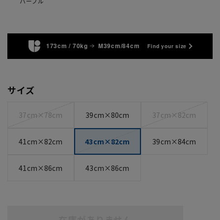
パープル
173cm / 70kg
M39cm/84cm
Find your size
サイズ
37cm×78cm
39cm×80cm
37cm×82cm
41cm×82cm
43cm×82cm
39cm×84cm
41cm×86cm
43cm×86cm
在庫がありません