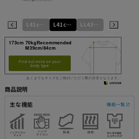
L41cm/84cm
L41cm/86cm
L41cm/88cm
LL43cm/82cm
LL43cm/86cm
173cm 70kgRecommended
M39cm/84cm
Find out more on your
body type
あくまでもサイズをご検討いただく際の目安となります。
商品説明
主な機能
機能一覧