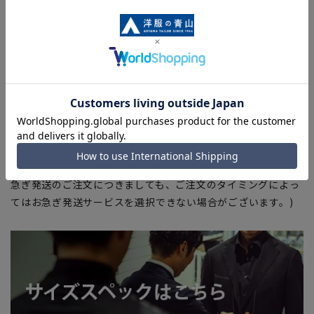
■ブラウザやお使いのモニター環境、室内外等の撮影時の環境
下での光加減により、実際の商品と掲載画像の色味が異なる場
合がございます。
■生地や仕様・デザインにより、着用感や実際のサイズ表に若
干の誤差が生じる場合がございます。予めご了承ください。
■店舗や各モールサイトと商品在庫を共有しております関係
上、ご注文いただいたタイミングにより欠品が発生し、ご注文
を完了できない場合がございます。予めご了承ください。(お
急ぎ発送のご注文につきましても、ご注文のタイミングによっ
てはお急ぎ発送サービスを選択できない場合がございます。)