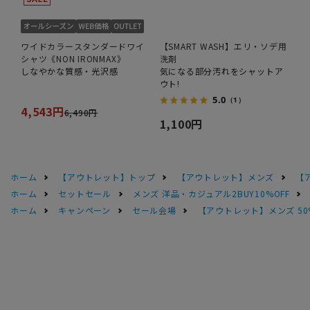
ワイドカラースタンダードワイ
【SMART WASH】エリ・ソデ用
シャツ《NON IRONMAX》
洗剤
しなやかな質感・光沢感
気になる部分汚れをシャットア
ウト!
5.0
（1）
4,543円
6,490円
1,100円
ホーム
【アウトレット】トップ
【アウトレット】メンズ
【
ホーム
セットセール
メンズ 洋品・カジュアル2BUY10%OFF
ホーム
キャンペーン
セール会場
【アウトレット】メンズ 50