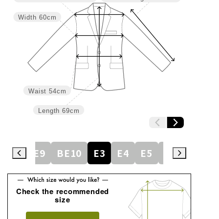
Width
60cm
Waist
54cm
Length
69cm
BE8
BE9
BE10
E3
E4
E5
E6
E7
E
Check the recommended
size