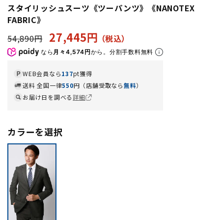
スタイリッシュスーツ《ツーパンツ》《NANOTEX
FABRIC》
27,445円
54,890円
なら
月々4,574円
から。分割手数料無料
WEB会員なら
137
pt獲得
送料 全国一律
550
円（店舗受取なら
無料
）
お届け日を調べる
詳細
カラーを選択