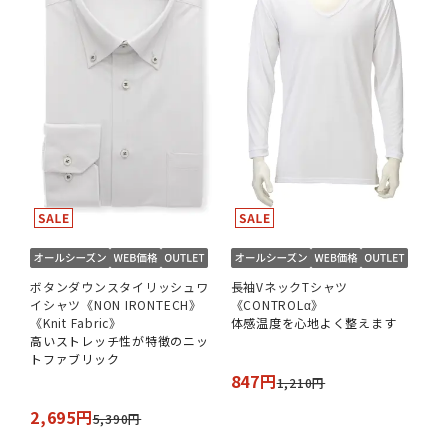
ボタンダウンスタイリッシュワ
長袖VネックTシャツ
イシャツ《NON IRONTECH》
《CONTROLα》
《Knit Fabric》
体感温度を心地よく整えます
高いストレッチ性が特徴のニッ
トファブリック
847円
1,210円
2,695円
5,390円