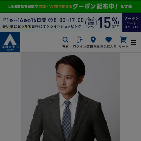
検索
ログイン
店舗検索
お気に入り
カート