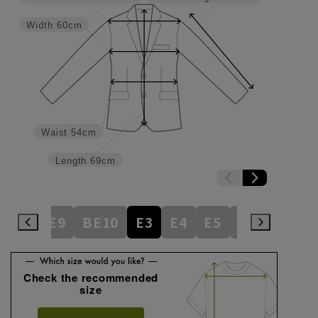
Width
60cm
Waist
54cm
Length
69cm
BE8
BE9
BE10
E3
E4
E5
E6
E7
E
Check the recommended
size