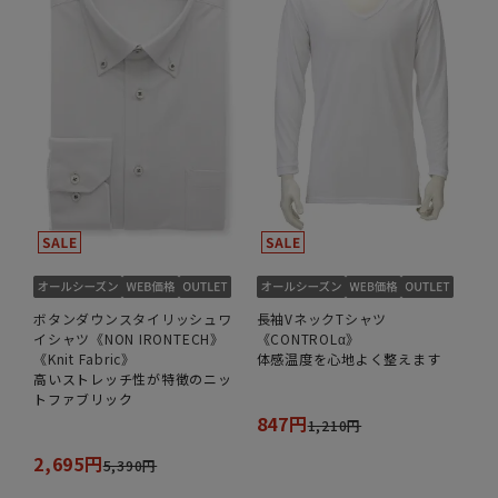
ボタンダウンスタイリッシュワ
長袖VネックTシャツ
イシャツ《NON IRONTECH》
《CONTROLα》
《Knit Fabric》
体感温度を心地よく整えます
高いストレッチ性が特徴のニッ
トファブリック
847円
1,210円
2,695円
5,390円