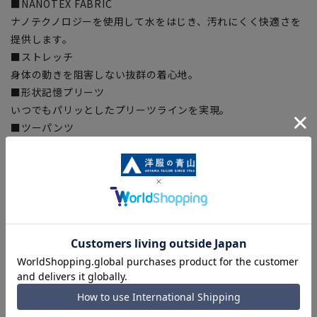
■NANOTEX FABRIC
ナノテクノロジーを使用して水をはじき、汚れにくく快適さを
提供します。
■ストレッチ
身体の動きを阻害しない抜群の着心地。
■形状記憶プリーツ
いつでもパリッとしたプリーツラインを実現。
■ツーパンツ
交互に履くことで綺麗にパンツ長持ち。
■OEKO-TEX(エコテックス)
繊維製品の国際的な安全基準であるエコテックス(R)に認証さ
れた生地から付属まですべてが厳しい基準をクリアした素材を
使用、安全を安心して着用いただけます。
■Plastics Smart
この商品はリサイクル原料を使用し、プラスチック・スマート
に賛同しています。
■ECOBLUE(100%リサイクルポリエステル)
『ECOBLUE』はマテリアルリサイクルにより、ペットボトル