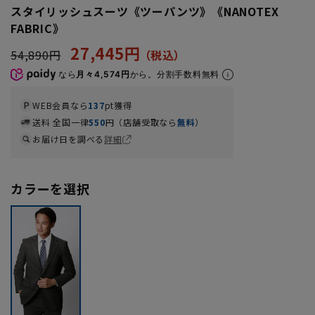
スタイリッシュスーツ《ツーパンツ》《NANOTEX
FABRIC》
27,445円
54,890円
なら
月々4,574円
から。分割手数料無料
WEB会員なら
137
pt獲得
送料 全国一律
550
円（店舗受取なら
無料
）
お届け日を調べる
詳細
カラーを選択