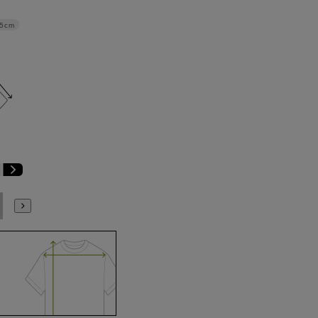
.5cm
E6
E7
E8
E9
E10
K4
K5
K6
K7
K8
K9