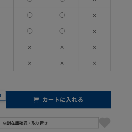
✕
✕
✕
✕
✕
✕
✕
✕
！
カートに入れる