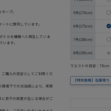
をキープ。
5号(170cm)
マートに賛同しています。
6号(175cm)
トボトルを繊維へと再生していま
7号(180cm)
しています。
✕
8号(185cm)
ウエストの目安：
78
cm
、ご購入の目安としてご利用くだ
【特別価格】在庫限り
の環境下での光加減により、実際
表に若干の誤差が生じる場合がご
関係上、ご注文いただいたタイミ