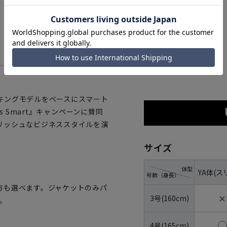
ネイビー
キングモデルをベースにスマート
s Smart』キャンペーンに賛同
リッシュなビジネススタイルを演
サイズ
体型
YA体(ス
号数（身長）
方も選べます。ジャケットのみパ
✕
3号(160cm)
。
4号(165cm)