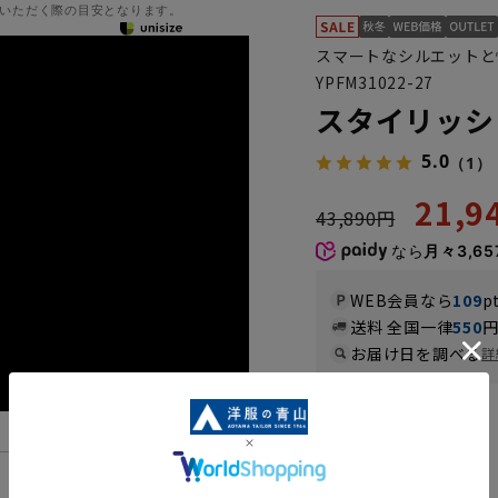
いただく際の目安となります。
スマートなシルエットと
YPFM31022-27
スタイリッシ
5.0
（1）
21,
43,890円
なら
月々3,65
WEB会員なら
109
p
送料 全国一律
550
お届け日を調べる
詳
カラー
機能一覧