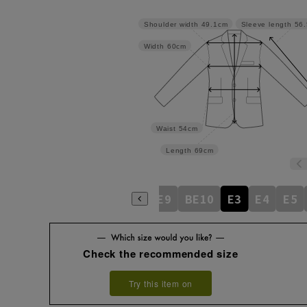
Shoulder width
49.1cm
Sleeve length
56
Width
60cm
Waist
54cm
Length
69cm
BE5
BE6
BE7
BE8
BE9
BE10
E3
E4
E5
Check the recommended size
Try this item on