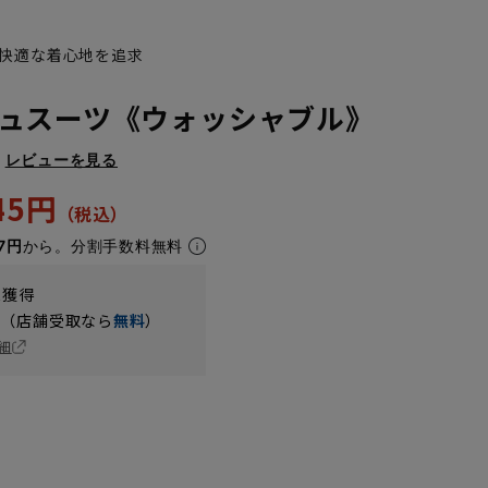
快適な着心地を追求
ュスーツ《ウォッシャブル》
レビューを見る
945円
7円
から。分割手数料無料
t獲得
円（店舗受取なら
無料
）
細