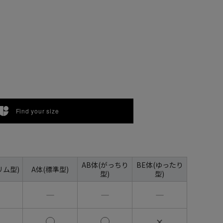
Find your size
AB体(がっちり
BE体(ゆったり
リム型)
A体(標準型)
型)
型)
―
―
―
✕