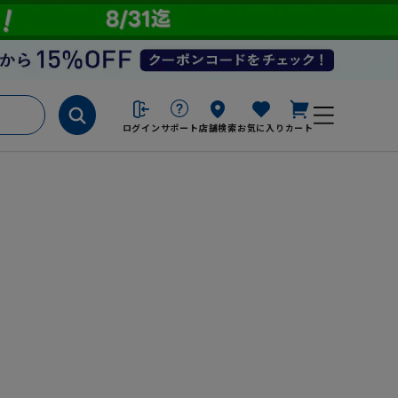
ログイン
サポート
店舗検索
お気に入り
カート