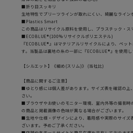
■折り目スッキリ
生地特性でプリーツラインが取れにくい、綺麗なライン
■Plastics Smart
この商品はリサイクル原料を使用し、プラスチック・ス
■ECOBLUE®(100%リサイクルポリエステル)
『ECOBLUE®』はマテリアルリサイクルにより、ペッ
す。当製品は裏地の糸の一部に『ECOBLUE®』を使用
【シルエット】《細め(スリム)》 (当社比)
【商品に関するご注意】
■ゆとり感には個人差があります。サイズ表を確認の上
さい。
■ブラウザやお使いのモニター環境、室内外等の撮影時
の商品と掲載画像の色味が異なる場合がございます。
■生地や仕様・デザインにより、着用感や実際のサイズ
ざいます。予めご了承ください。
■店舗や各モールサイトと商品在庫を共有しております