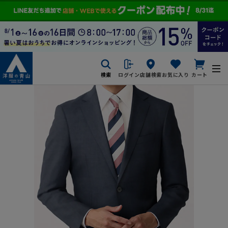
検索
ログイン
店舗検索
お気に入り
カート