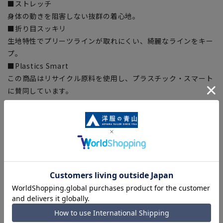
■ストレッチ
身体の動きを阻害しない抜群の着心地。
■折り目スッキリ
生地特性でプリーツラインが取れにくい、綺麗なラインをキー
プ。
■Plastics Smart
この商品はリサイクル原料を使用し、プラスチック・スマート
に賛同しています。
■ECOBLUE®(100%リサイクルポリエステル)
『ECOBLUE®』はマテリアルリサイクルにより、ペットボトル
を繊維へと再生しています。当製品は裏地の糸の一部に
『ECOBLUE®』を使用しています。
【シルエット】《細め(スリム)》 (当社比)
【商品に関するご注意】
■ゆとり感には個人差があります。サイズ表を確認の上、ご購
入の目安としてご利用ください。