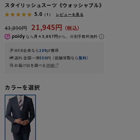
スタイリッシュスーツ《ウォッシャブル》
5.0
（1）
レビューを見る
21,945円
43,890円
なら
月々3,657円
から。分割手数料無料
WEB会員なら
109
pt獲得
送料 全国一律
550
円（店舗受取なら
無料
）
お届け日を調べる
詳細
カラーを選択