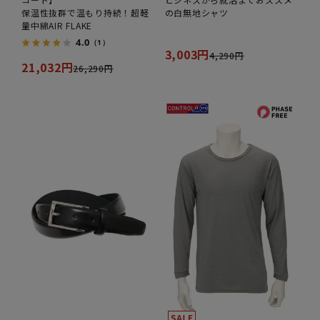
保温性抜群で温もり持続！超軽
の白無地シャツ
量中綿AIR FLAKE
4.0
（1）
3,003円
4,290円
21,032円
26,290円