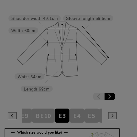
Shoulder width
49.1cm
Sleeve length
56.5cm
Width
60cm
Waist
54cm
Length
69cm
BE8
BE9
BE10
E3
E4
E5
E6
E7
E