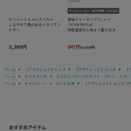
ピンバックルメンズベルト
長袖クルーネックTシャツ
しなやかで艶のあるイタリアン
《CONTROLα》
レザー
体感温度を心地よく整えます
5,390円
847円
1,210円
ホーム
【アウトレット】トップ
【アウトレット】メンズ
【
ホーム
セットセール
メンズスーツ・ジャケット・コート・フォーマル
ホーム
キャンペーン
セール会場
【アウトレット】メンズ 50