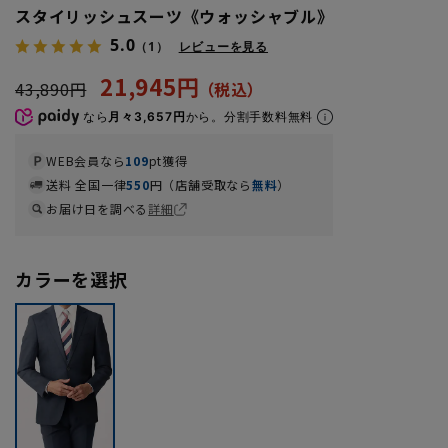
スタイリッシュスーツ《ウォッシャブル》
5.0
（1）
レビューを見る
21,945円
43,890円
なら
月々3,657円
から。分割手数料無料
WEB会員なら
109
pt獲得
送料 全国一律
550
円（店舗受取なら
無料
）
お届け日を調べる
詳細
カラーを選択