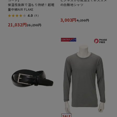
保温性抜群で温もり持続！超軽
の白無地シャツ
量中綿AIR FLAKE
4.0
（1）
3,003円
4,290円
21,032円
26,290円