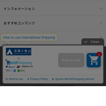
インフォメーション
おすすめコンテンツ
ポリシー・企業情報
オーダースーツなら SHITATE
当サイトでは、快適な閲覧体験とコンテンツ改善のためにCookieを使用
しています。閲覧を続けることで、Cookieの使用に同意したものとみな
します。詳細については
プライバシーポリシー
をご確認ください。
OFFICIAL SNS
同意して閉じる