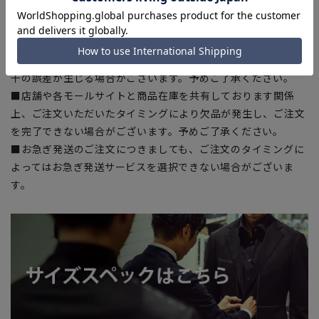
■ブラウザやお使いのモニター環境、室内外等の撮影時の環境
下での光加減により、実際の商品と掲載画像の色味が異なる場
合がございます。
■生地や仕様・デザインにより、着用感や実際のサイズ表に若
干の誤差が生じる場合がございます。予めご了承ください。
■店舗や各モールサイトと商品在庫を共有しております関係
上、ご注文いただいたタイミングにより欠品が発生し、ご注文
を完了できない場合がございます。予めご了承ください。
■お急ぎ発送のご注文につきましても、ご注文のタイミングに
よってはお急ぎ発送サービスを選択できない場合がございま
す。