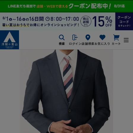
検索
ログイン
店舗検索
お気に入り
カート