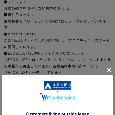
■ストレッチ
身体の動きを阻害しない抜群の着心地。
■折り目スッキリ
生地特性でプリーツラインが取れにくい、綺麗なラインをキー
プ。
■Plastics Smart
この商品はリサイクル原料を使用し、プラスチック・スマート
に賛同しています。
■ECOBLUE®(100%リサイクルポリエステル)
『ECOBLUE®』はマテリアルリサイクルにより、ペットボトル
を繊維へと再生しています。当製品は裏地の糸の一部に
『ECOBLUE®』を使用しています。
【シルエット】《細め(スリム)》 (当社比)
【商品に関するご注意】
■ゆとり感には個人差があります。サイズ表を確認の上、ご購
入の目安としてご利用ください。