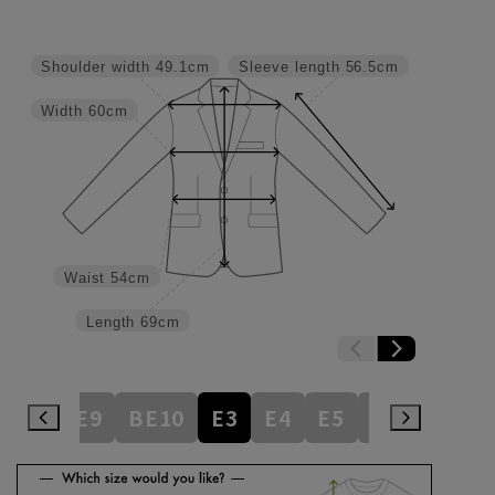
Shoulder width
49.1cm
Sleeve length
56.5cm
Width
60cm
Waist
54cm
Length
69cm
BE8
BE9
BE10
E3
E4
E5
E6
E7
E