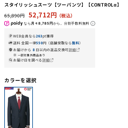
スタイリッシュスーツ【ツーパンツ】【CONTROLα】
52,712円
65,890円
なら
月々8,785円
から。分割手数料無料
WEB会員なら
263
pt獲得
送料 全国一律
550
円（店舗受取なら
無料
）
お届けから
8
日以内の返品交換可
詳細
一部対象外商品あり
お届け日を調べる
詳細
カラーを選択