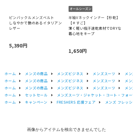
ピンバックルメンズベルト
半袖Vネックインナー【秒乾】
しなやかで艶のあるイタリアン
【＃すご】
レザー
薄く軽い吸汗速乾素材でDRYな
着心地をキープ
5,390円
1,650円
ホーム
メンズの商品
メンズビジネス
メンズスーツ
メン
ホーム
メンズの商品
メンズビジネス
メンズスーツ
メン
ホーム
メンズの商品
メンズビジネス
メンズスーツ
メン
ホーム
セットセール
メンズスーツ・ジャケット・コート・フォーマル
ホーム
キャンペーン
FRESHERS 応援フェア
メンズ フレッシ