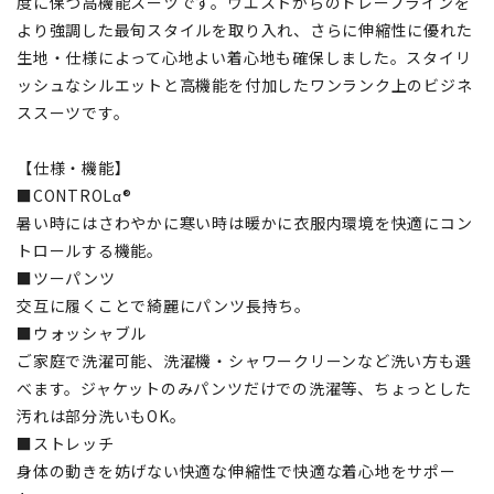
度に保つ高機能スーツです。ウエストからのドレープラインを
より強調した最旬スタイルを取り入れ、さらに伸縮性に優れた
生地・仕様によって心地よい着心地も確保しました。スタイリ
ッシュなシルエットと高機能を付加したワンランク上のビジネ
ススーツです。
【仕様・機能】
■CONTROLα®
暑い時にはさわやかに寒い時は暖かに衣服内環境を快適にコン
トロールする機能。
■ツーパンツ
交互に履くことで綺麗にパンツ長持ち。
■ウォッシャブル
ご家庭で洗濯可能、洗濯機・シャワークリーンなど洗い方も選
べます。ジャケットのみパンツだけでの洗濯等、ちょっとした
汚れは部分洗いもOK。
■ストレッチ
身体の動きを妨げない快適な伸縮性で快適な着心地をサポー