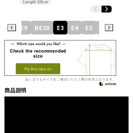
Length
69cm
BE8
BE9
BE10
E3
E4
E5
E6
E7
E
Check the recommended
size
Try this item on
あくまでもサイズをご検討いただく際の目安となります。
商品説明