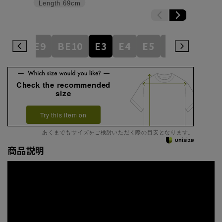
Length
69cm
BE8
BE9
BE10
E3
E4
E5
E6
E7
E
Check the recommended
size
Try this item on
あくまでもサイズをご検討いただく際の目安となります。
商品説明