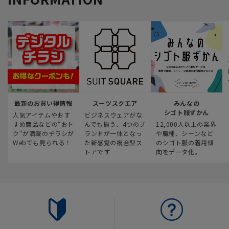
最新のお買い得情報
スーツスクエア
みんなの
シゴト服ずかん
人気アイテムやおす
ビジネスウェアがな
すめ商品などの“おト
んでも揃う、4つのブ
12,000人以上の業界
ク“が満載のチラシが
ランドが一体となっ
や職種、シーンなど
Webでも見られる！
た新感覚の複合型ス
のシゴト服の着用傾
トアです
向をデータ化。