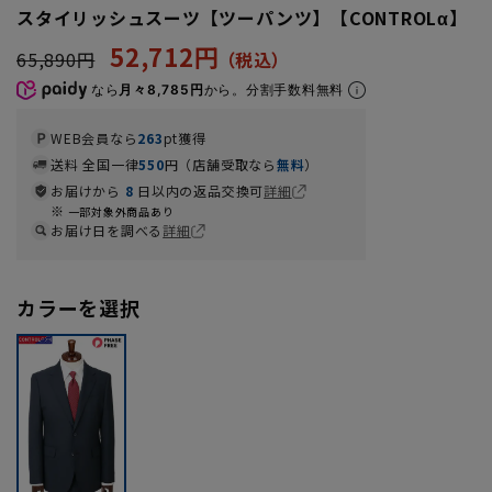
スタイリッシュスーツ【ツーパンツ】【CONTROLα】
52,712円
65,890円
なら
月々8,785円
から。分割手数料無料
WEB会員なら
263
pt獲得
送料 全国一律
550
円（店舗受取なら
無料
）
お届けから
8
日以内の返品交換可
詳細
一部対象外商品あり
お届け日を調べる
詳細
カラーを選択