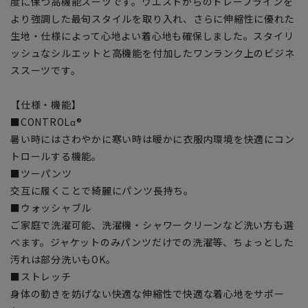
度に保つ高機能スーツです。ウエストからのドレープラインを
より強調した最旬スタイルを取り入れ、さらに伸縮性に優れた
生地・仕様によって心地よい着心地も確保しました。スタイリ
ッシュなシルエットと高機能を付加したワンランク上のビジネ
ススーツです。
【仕様・機能】
■CONTROLα®
暑い時にはさわやかに寒い時は暖かに衣服内環境を快適にコン
トロールする機能。
■ツーパンツ
交互に履くことで綺麗にパンツ長持ち。
■ウォッシャブル
ご家庭で洗濯可能、洗濯機・シャワークリーンなど洗い方も選
べます。ジャケットのみパンツだけでの洗濯等、ちょっとした
汚れは部分洗いもOK。
■ストレッチ
身体の動きを妨げない快適な伸縮性で快適な着心地をサポー