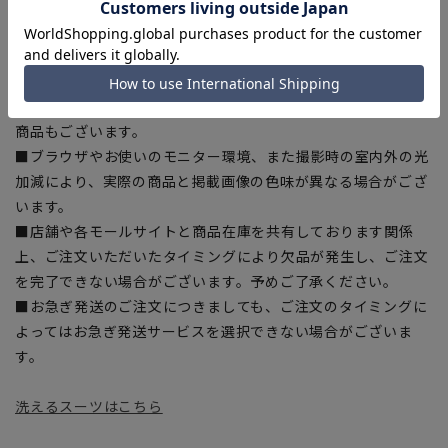
入の目安としてご利用ください。
■生地や仕様・デザインにより、着用感や実際のサイズ表に若
干の誤差が生じる場合がございます。予めご了承ください。
■サイズスペックは仕上がりサイズを記載しております。一
部、商品現物におすすめサイズ(ヌードサイズ)を記載している
商品もございます。
■ブラウザやお使いのモニター環境、また撮影時の室内外の光
加減により、実際の商品と掲載画像の色味が異なる場合がござ
います。
■店舗や各モールサイトと商品在庫を共有しております関係
上、ご注文いただいたタイミングにより欠品が発生し、ご注文
を完了できない場合がございます。予めご了承ください。
■お急ぎ発送のご注文につきましても、ご注文のタイミングに
よってはお急ぎ発送サービスを選択できない場合がございま
す。
洗えるスーツはこちら