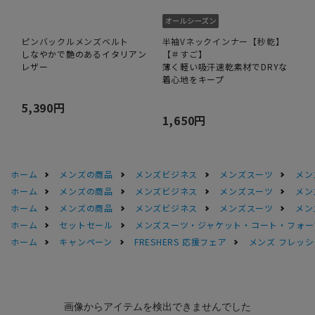
ピンバックルメンズベルト
半袖Vネックインナー【秒乾】
しなやかで艶のあるイタリアン
【＃すご】
レザー
薄く軽い吸汗速乾素材でDRYな
着心地をキープ
5,390円
1,650円
ホーム
メンズの商品
メンズビジネス
メンズスーツ
メン
ホーム
メンズの商品
メンズビジネス
メンズスーツ
メン
ホーム
メンズの商品
メンズビジネス
メンズスーツ
メン
ホーム
セットセール
メンズスーツ・ジャケット・コート・フォーマル
ホーム
キャンペーン
FRESHERS 応援フェア
メンズ フレッシ