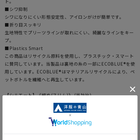
ト。
■シワ抑制
シワになりにくい形態安定性、アイロンがけが簡単です。
■折り目スッキリ
生地特性でプリーツラインが取れにくい、綺麗なラインをキー
プ。
■Plastics Smart
この商品はリサイクル原料を使用し、プラスチック・スマート
に賛同しています。当製品は裏地の糸の一部にECOBLUE®を使
用しています。ECOBLUE®はマテリアルリサイクルにより、ペ
ットボトルを繊維へと再生しています。
【シルエット】《細め(スリム)》 (当社比)
【商品に関するご注意】
■商品画像はサンプルのため、色味やサイズ等の仕様に変更が
ある場合がございますので、予めご了承ください。
■ゆとり感には個人差があります。サイズ表を確認の上、ご購