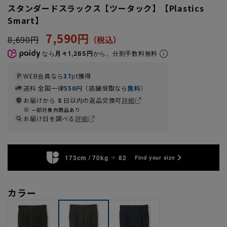
スタンダードスラックス【ツータック】【Plastics
Smart】
7,590円
8,690円
なら
月々1,265円
から。分割手数料無料
WEB会員なら
37
pt獲得
送料 全国一律
550
円（店舗受取なら
無料
）
お届けから
8
日以内の返品交換可
詳細
一部対象外商品あり
お届け日を調べる
詳細
173cm / 70kg
82
Find your size
カラー