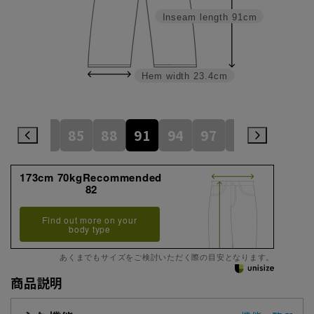
Inseam length
91cm
Hem width
23.4cm
79
82
85
88
91
94
97
100
105
173cm 70kgRecommended
82
Find out more on your
body type
あくまでもサイズをご検討いただく際の目安となります。
商品説明