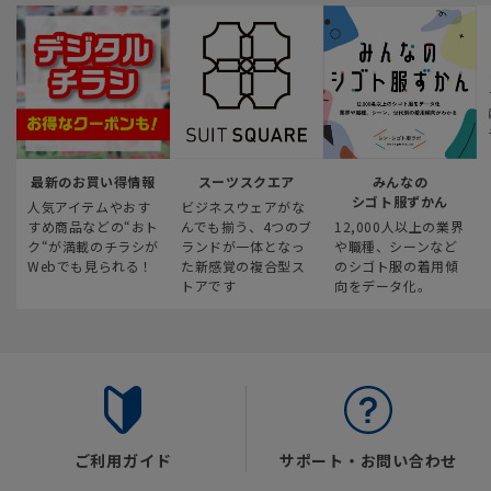
最新のお買い得情報
スーツスクエア
みんなの
シゴト服ずかん
人気アイテムやおす
ビジネスウェアがな
すめ商品などの“おト
んでも揃う、4つのブ
12,000人以上の業界
ク“が満載のチラシが
ランドが一体となっ
や職種、シーンなど
Webでも見られる！
た新感覚の複合型ス
のシゴト服の着用傾
トアです
向をデータ化。
ご利用ガイド
サポート・お問い合わせ