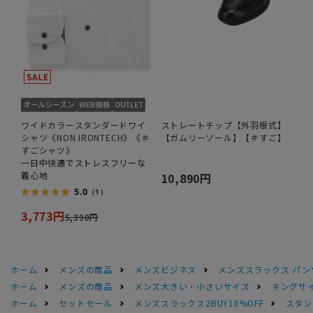
ワイドカラースタンダードワイ
ストレートチップ【外羽根式】
シャツ《NON IRONTECH》《＃
【ガムリーソール】【＃すご】
すごシャツ》
一日中快適でストレスフリーな
着心地
10,890円
5.0
（1）
3,773円
5,390円
ホーム
メンズの商品
メンズビジネス
メンズスラックス パン
ホーム
メンズの商品
メンズ大きい・小さいサイズ
キングサイ
ホーム
セットセール
メンズスラックス2BUY10%OFF
スタン