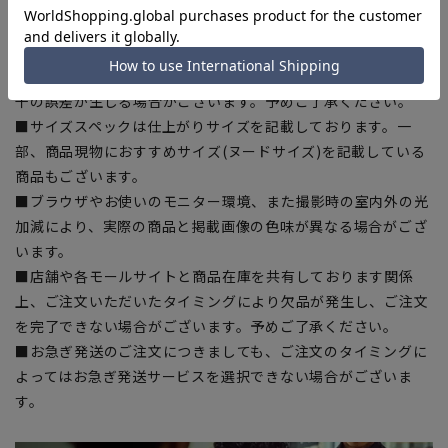
ある場合がございますので、予めご了承ください。
■ゆとり感には個人差があります。サイズ表を確認の上、ご購
入の目安としてご利用ください。
■生地や仕様・デザインにより、着用感や実際のサイズ表に若
干の誤差が生じる場合がございます。予めご了承ください。
■サイズスペックは仕上がりサイズを記載しております。一
部、商品現物におすすめサイズ(ヌードサイズ)を記載している
商品もございます。
■ブラウザやお使いのモニター環境、また撮影時の室内外の光
加減により、実際の商品と掲載画像の色味が異なる場合がござ
います。
■店舗や各モールサイトと商品在庫を共有しております関係
上、ご注文いただいたタイミングにより欠品が発生し、ご注文
を完了できない場合がございます。予めご了承ください。
■お急ぎ発送のご注文につきましても、ご注文のタイミングに
よってはお急ぎ発送サービスを選択できない場合がございま
す。