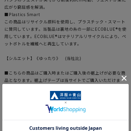
広がり窮屈感を解消。
■Plastics Smart
この商品はリサイクル原料を使用し、プラスチック・スマート
に賛同しています。当製品は裏地の糸の一部にECOBLUE®を使
用しています。ECOBLUE®はマテリアルリサイクルにより、ペ
ットボトルを繊維へと再生しています。
【シルエット】《ゆったり》 (当社比)
■こちらの商品はご購入時またはご購入後の裾上げが必要な商
品となります。裾上げテープは当サイトでご購入いただけま
す。
裾上げテープ:
SUSOTAPE010
※こちらの商品は在庫切れの場合がございます。
【商品に関するご注意】
■商品画像はサンプルのため、色味やサイズ等の仕様に変更が