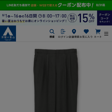
検索
ログイン
店舗検索
お気に入り
カート