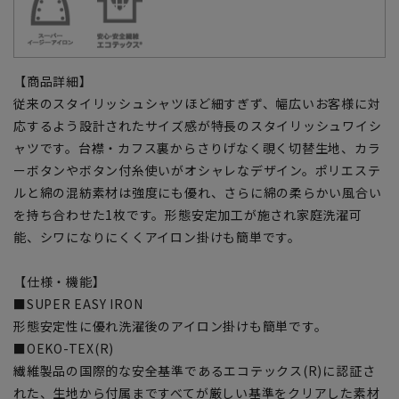
【商品詳細】
従来のスタイリッシュシャツほど細すぎず、幅広いお客様に対
応するよう設計されたサイズ感が特長のスタイリッシュワイシ
ャツです。台襟・カフス裏からさりげなく覗く切替生地、カラ
ーボタンやボタン付糸使いがオシャレなデザイン。ポリエステ
ルと綿の混紡素材は強度にも優れ、さらに綿の柔らかい風合い
を持ち合わせた1枚です。形態安定加工が施され家庭洗濯可
能、シワになりにくくアイロン掛けも簡単です。
【仕様・機能】
■SUPER EASY IRON
形態安定性に優れ洗濯後のアイロン掛けも簡単です。
■OEKO-TEX(R)
繊維製品の国際的な安全基準であるエコテックス(R)に認証さ
れた、生地から付属まですべてが厳しい基準をクリアした素材