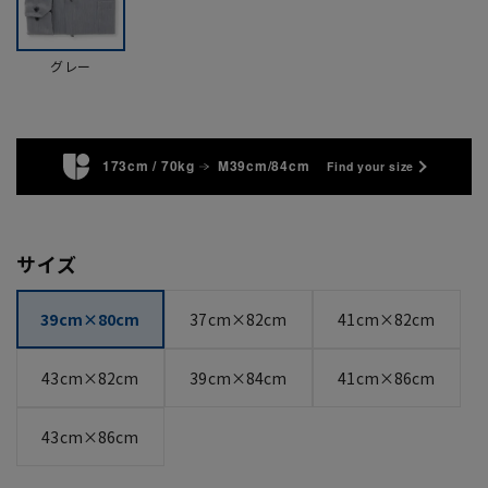
グレー
173cm / 70kg
M39cm/84cm
Find your size
サイズ
39cm×80cm
37cm×82cm
41cm×82cm
43cm×82cm
39cm×84cm
41cm×86cm
43cm×86cm