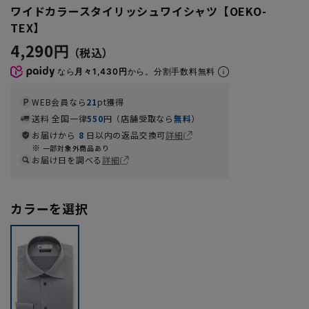
ワイドカラースタイリッシュワイシャツ【OEKO-
TEX】
4,290円
なら
月々1,430円
から。分割手数料無料
WEB会員なら
21
pt獲得
送料 全国一律
550
円（店舗受取なら
無料
）
お届けから
8
日以内の返品交換可
詳細
一部対象外商品あり
お届け日を調べる
詳細
カラーを選択