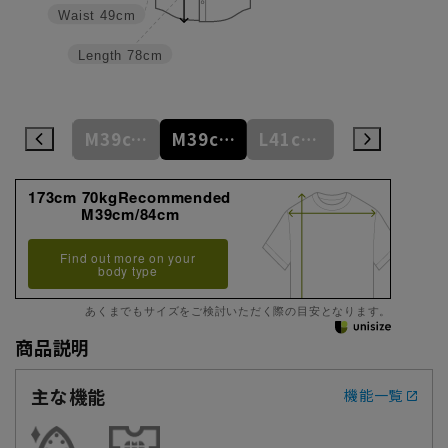
Waist
49cm
Length
78cm
S37cm/82cm
M39cm/80cm
M39cm/84cm
L41cm/82cm
L41cm/86cm
173cm 70kgRecommended
M39cm/84cm
Find out more on your
body type
あくまでもサイズをご検討いただく際の目安となります。
商品説明
主な機能
機能一覧