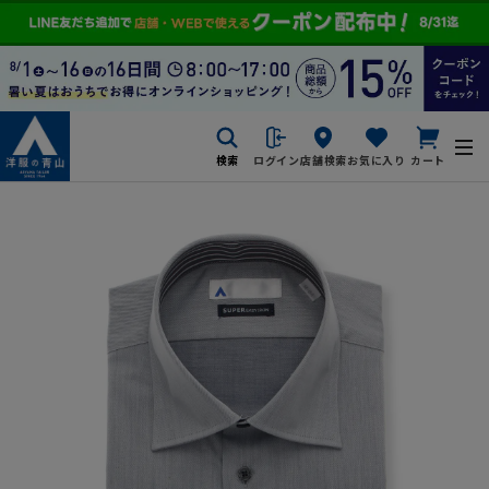
検索
ログイン
店舗検索
お気に入り
カート