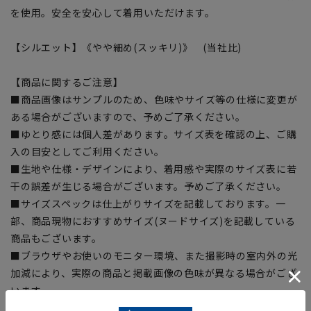
を使用。安全を安心して着用いただけます。
【シルエット】《やや細め(スッキリ)》 (当社比)
【商品に関するご注意】
■商品画像はサンプルのため、色味やサイズ等の仕様に変更が
ある場合がございますので、予めご了承ください。
■ゆとり感には個人差があります。サイズ表を確認の上、ご購
入の目安としてご利用ください。
■生地や仕様・デザインにより、着用感や実際のサイズ表に若
干の誤差が生じる場合がございます。予めご了承ください。
■サイズスペックは仕上がりサイズを記載しております。一
部、商品現物におすすめサイズ(ヌードサイズ)を記載している
商品もございます。
■ブラウザやお使いのモニター環境、また撮影時の室内外の光
加減により、実際の商品と掲載画像の色味が異なる場合がござ
います。
■店舗や各モールサイトと商品在庫を共有しております関係