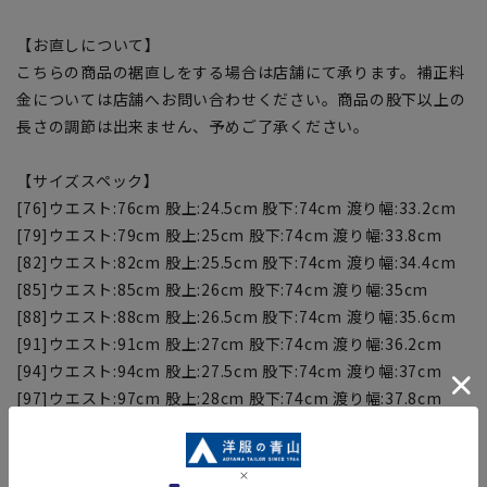
【お直しについて】
こちらの商品の裾直しをする場合は店舗にて承ります。補正料
金については店舗へお問い合わせください。商品の股下以上の
長さの調節は出来ません、予めご了承ください。
【サイズスペック】
[76]ウエスト:76cm 股上:24.5cm 股下:74cm 渡り幅:33.2cm
[79]ウエスト:79cm 股上:25cm 股下:74cm 渡り幅:33.8cm
[82]ウエスト:82cm 股上:25.5cm 股下:74cm 渡り幅:34.4cm
[85]ウエスト:85cm 股上:26cm 股下:74cm 渡り幅:35cm
[88]ウエスト:88cm 股上:26.5cm 股下:74cm 渡り幅:35.6cm
[91]ウエスト:91cm 股上:27cm 股下:74cm 渡り幅:36.2cm
[94]ウエスト:94cm 股上:27.5cm 股下:74cm 渡り幅:37cm
[97]ウエスト:97cm 股上:28cm 股下:74cm 渡り幅:37.8cm
【商品に関するご注意】
■商品画像はサンプルのため、色味やサイズ等の仕様に変更が