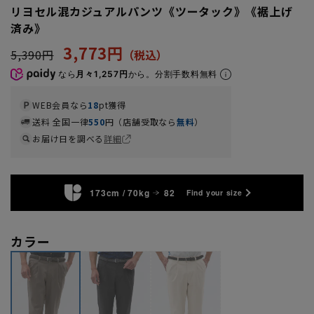
リヨセル混カジュアルパンツ《ツータック》《裾上げ
済み》
3,773円
5,390円
なら
月々1,257円
から。分割手数料無料
WEB会員なら
18
pt獲得
送料 全国一律
550
円（店舗受取なら
無料
）
お届け日を調べる
詳細
173cm / 70kg
82
Find your size
カラー