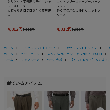
シルケット変形鹿の子ポロシャ
ニットフリースボーダーハーフ
ツ【綿100%】
ジップ
独特な編み目が目を引く変形鹿
軽くて保温性に優れたニットフ
の子
リース
4,312円
4,312円
5,390円
5,390円
ホーム
【アウトレット】トップ
【アウトレット】メンズ
【
ホーム
セットセール
メンズ 洋品・カジュアル2BUY10%OFF
ホーム
キャンペーン
セール会場
【アウトレット】メンズ 30