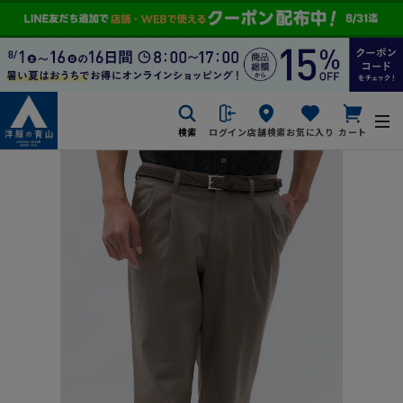
検索
ログイン
店舗検索
お気に入り
カート