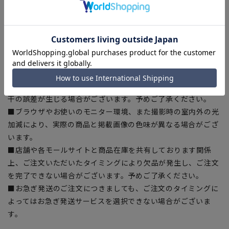
ある場合がございますので、予めご了承ください。
■サイズスペックは仕上がりサイズを記載しております。一
部、商品現物におすすめサイズ(ヌードサイズ)を記載している
商品もございます。
■ゆとり感には個人差があります。サイズ表を確認の上、ご購
入の目安としてご利用ください。
■生地や仕様・デザインにより、着用感や実際のサイズ表に若
干の誤差が生じる場合がございます。予めご了承ください。
■ブラウザやお使いのモニター環境、また撮影時の室内外の光
加減により、実際の商品と掲載画像の色味が異なる場合がござ
います。
■店舗や各モールサイトと商品在庫を共有しております関係
上、ご注文いただいたタイミングにより欠品が発生し、ご注文
を完了できない場合がございます。予めご了承ください。
■お急ぎ発送のご注文につきましても、ご注文のタイミングに
よってはお急ぎ発送サービスを選択できない場合がございま
す。