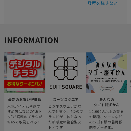
履歴を残さない
INFORMATION
最新のお買い得情報
スーツスクエア
みんなの
シゴト服ずかん
人気アイテムやおす
ビジネスウェアがな
すめ商品などの“おト
んでも揃う、4つのブ
12,000人以上の業界
ク“が満載のチラシが
ランドが一体となっ
や職種、シーンなど
Webでも見られる！
た新感覚の複合型ス
のシゴト服の着用傾
トアです
向をデータ化。