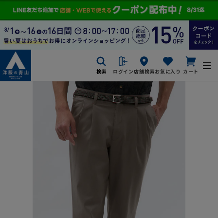
検索
ログイン
店舗検索
お気に入り
カート