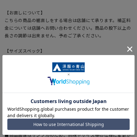
【お直しについて】
こちらの商品の裾直しをする場合は店舗にて承ります。補正料
金については店舗へお問い合わせください。商品の股下以上の
長さの調節は出来ません、予めご了承ください。
【サイズスペック】
[76]ウエスト:76cm 股上:24.5cm 股下:74cm 渡り幅:33.2cm
[79]ウエスト:79cm 股上:25cm 股下:74cm 渡り幅:33.8cm
[82]ウエスト:82cm 股上:25.5cm 股下:74cm 渡り幅:34.4cm
[85]ウエスト:85cm 股上:26cm 股下:74cm 渡り幅:35cm
[88]ウエスト:88cm 股上:26.5cm 股下:74cm 渡り幅:35.6cm
[91]ウエスト:91cm 股上:27cm 股下:74cm 渡り幅:36.2cm
[94]ウエスト:94cm 股上:27.5cm 股下:74cm 渡り幅:37cm
[97]ウエスト:97cm 股上:28cm 股下:74cm 渡り幅:37.8cm
【商品に関するご注意】
■商品画像はサンプルのため、色味やサイズ等の仕様に変更が