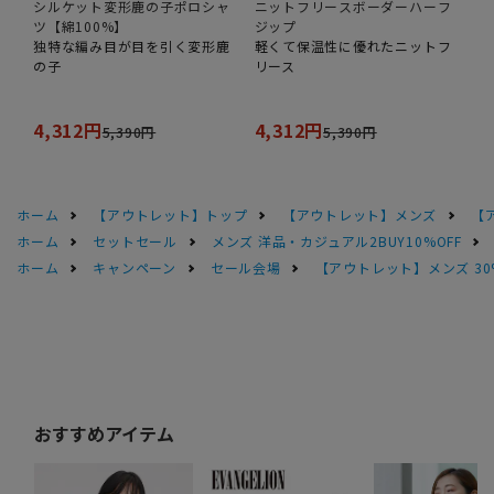
シルケット変形鹿の子ポロシャ
ニットフリースボーダーハーフ
ツ【綿100%】
ジップ
独特な編み目が目を引く変形鹿
軽くて保温性に優れたニットフ
の子
リース
4,312円
4,312円
5,390円
5,390円
ホーム
【アウトレット】トップ
【アウトレット】メンズ
【
ホーム
セットセール
メンズ 洋品・カジュアル2BUY10%OFF
ホーム
キャンペーン
セール会場
【アウトレット】メンズ 30