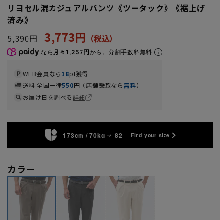
リヨセル混カジュアルパンツ《ツータック》《裾上げ
済み》
3,773円
5,390円
なら
月々1,257円
から。分割手数料無料
WEB会員なら
18
pt獲得
送料 全国一律
550
円（店舗受取なら
無料
）
お届け日を調べる
詳細
173cm / 70kg
82
Find your size
カラー