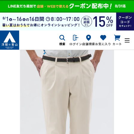
検索
ログイン
店舗検索
お気に入り
カート