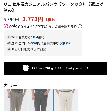
リヨセル混カジュアルパンツ《ツータック》《裾上げ
済み》
3,773円
5,390円
なら
月々1,257円
から。分割手数料無料
WEB会員なら
18
pt獲得
送料 全国一律
550
円（店舗受取なら
無料
）
お届け日を調べる
詳細
173cm / 70kg
82
Find your size
カラー