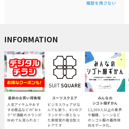
履歴を残さない
INFORMATION
最新のお買い得情報
スーツスクエア
みんなの
シゴト服ずかん
人気アイテムやおす
ビジネスウェアがな
すめ商品などの“おト
んでも揃う、4つのブ
12,000人以上の業界
ク“が満載のチラシが
ランドが一体となっ
や職種、シーンなど
Webでも見られる！
た新感覚の複合型ス
のシゴト服の着用傾
トアです
向をデータ化。