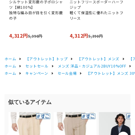
シルケット変形鹿の子ポロシャ
ニットフリースボーダーハーフ
ツ【綿100%】
ジップ
独特な編み目が目を引く変形鹿
軽くて保温性に優れたニットフ
の子
リース
4,312円
4,312円
5,390円
5,390円
ホーム
【アウトレット】トップ
【アウトレット】メンズ
【
ホーム
セットセール
メンズ 洋品・カジュアル2BUY10%OFF
ホーム
キャンペーン
セール会場
【アウトレット】メンズ 30