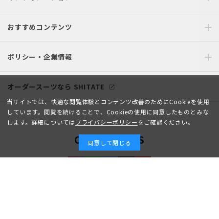
おすすめコンテンツ
ポリシー・企業情報
オーダースーツなら SHITATE
当サイトでは、快適な閲覧体験とコンテンツ改善のためにCookieを使用
しています。閲覧を続けることで、Cookieの使用に同意したものとみな
します。詳細については
プライバシーポリシー
をご確認ください。
OFFICIAL SNS
同意して閉じる