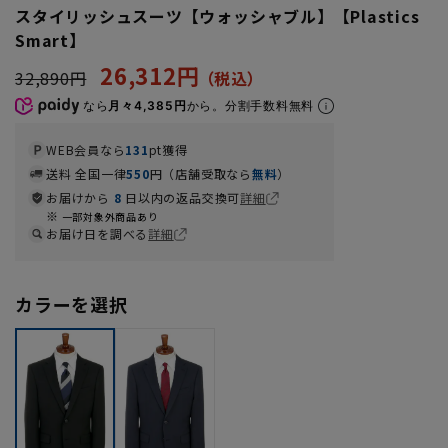
スタイリッシュスーツ【ウォッシャブル】【Plastics
Smart】
26,312円
32,890円
なら
月々4,385円
から。分割手数料無料
WEB会員なら
131
pt獲得
送料 全国一律
550
円（店舗受取なら
無料
）
お届けから
8
日以内の返品交換可
詳細
一部対象外商品あり
お届け日を調べる
詳細
カラーを選択