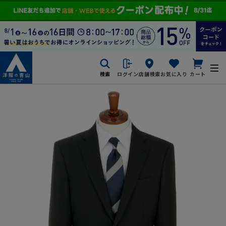
検索
ログイン
店舗検索
お気に入り
カート