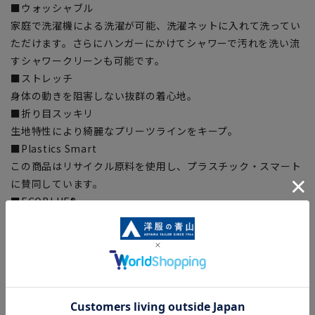
■ウォッシャブル
家庭で洗濯機による洗濯が可能、洗濯ネットに入れて洗ってい
ただけます。さらにハンガーにかけてシャワーで汚れを洗い流
すシャワークリーンも可能です。
■ストレッチ
身体の動きを阻害しない抜群の着心地。
■折り目スッキリ
生地特性により綺麗なプリーツラインをキープ。
■Plastics Smart
この商品はリサイクル原料を使用し、プラスチック・スマート
に賛同しています。
■ECOBLUE®
『ECOBLUE』はマテリアルリサイクルにより、ペットボトル
を繊維へと再生しています。当製品は裏地の糸の一部に
『ECOBLUE』を使用しています。
【シルエット】《細め(スリム)》 (当社比)