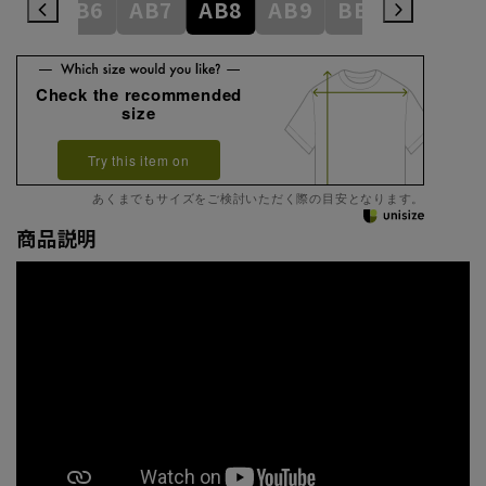
AB5
AB6
AB7
AB8
AB9
BE3
BE4
Check the recommended
size
Try this item on
あくまでもサイズをご検討いただく際の目安となります。
商品説明