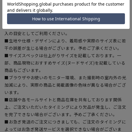
【商品に関するご注意】
■商品画像はサンプルのため、色味やサイズ等の仕様に変更が
ある場合がございますので、予めご了承ください。
■ゆとり感には個人差があります。サイズ表を確認の上、ご購
入の目安としてご利用ください。
■生地や仕様・デザインにより、着用感や実際のサイズ表に若
干の誤差が生じる場合がございます。予めご了承ください。
■サイズスペックは仕上がりサイズを記載しております。一
部、商品現物におすすめサイズ(ヌードサイズ)を記載している
商品もございます。
■ブラウザやお使いのモニター環境、また撮影時の室内外の光
加減により、実際の商品と掲載画像の色味が異なる場合がござ
います。
■店舗や各モールサイトと商品在庫を共有しております関係
上、ご注文いただいたタイミングにより欠品が発生し、ご注文
を完了できない場合がございます。予めご了承ください。
■お急ぎ発送のご注文につきましても、ご注文のタイミングに
よってはお急ぎ発送サービスを選択できない場合がございま