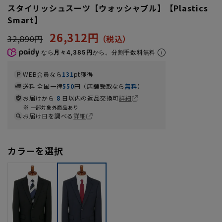
スタイリッシュスーツ【ウォッシャブル】【Plastics
Smart】
26,312円
32,890円
なら
月々4,385円
から。分割手数料無料
WEB会員なら
131
pt獲得
送料 全国一律
550
円（店舗受取なら
無料
）
お届けから
8
日以内の返品交換可
詳細
一部対象外商品あり
お届け日を調べる
詳細
カラーを選択