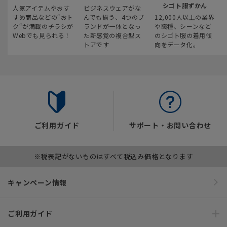
シゴト服ずかん
人気アイテムやおす
ビジネスウェアがな
すめ商品などの“おト
んでも揃う、4つのブ
12,000人以上の業界
ク“が満載のチラシが
ランドが一体となっ
や職種、シーンなど
Webでも見られる！
た新感覚の複合型ス
のシゴト服の着用傾
トアです
向をデータ化。
ご利用ガイド
サポート・お問い合わせ
※税表記がないものはすべて税込み価格となります
キャンペーン情報
ご利用ガイド