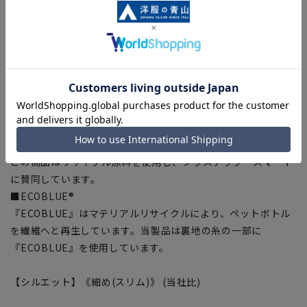
■ウォッシャブル
家庭で洗濯機による洗濯が可能、洗濯ネットに入れて洗ってい
ただけます。さらにハンガーにかけてシャワーで汚れを洗い流
すシャワークリーンも可能です。
■ストレッチ
身体の動きを阻害しない抜群の着心地。
■折り目スッキリ
生地特性により綺麗なプリーツラインをキープ。
■Plastics Smart
この商品はリサイクル原料を使用し、プラスチック・スマート
に賛同しています。
■ECOBLUE®
『ECOBLUE』はマテリアルリサイクルにより、ペットボトル
を繊維へと再生しています。当製品は裏地の糸の一部に
『ECOBLUE』を使用しています。
【シルエット】《細め(スリム)》 (当社比)