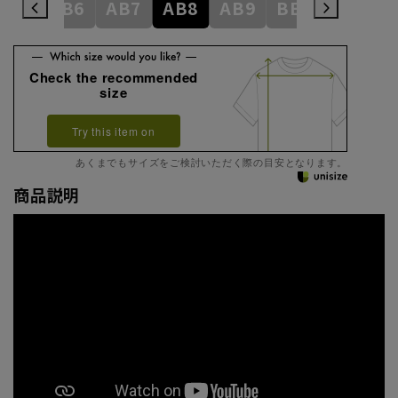
AB5
AB6
AB7
AB8
AB9
BE3
BE4
Check the recommended
size
Try this item on
あくまでもサイズをご検討いただく際の目安となります。
商品説明