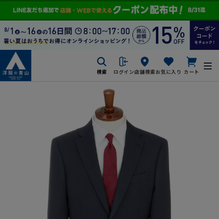
検索
ログイン
店舗検索
お気に入り
カート