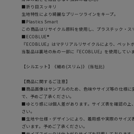
■折り目スッキリ
生地特性により綺麗なプリーツラインをキープ。
■Plastics Smart
この商品はリサイクル原料を使用し、プラスチック・ス
■ECOBLUE®
『ECOBLUE』はマテリアルリサイクルにより、ペッ
当製品は裏地の糸の一部に『ECOBLUE』を使用してい
【シルエット】《細め(スリム)》 (当社比)
【商品に関するご注意】
■商品画像はサンプルのため、色味やサイズ等の仕様に
で、予めご了承ください。
■ゆとり感には個人差があります。サイズ表を確認の上
さい。
■生地や仕様・デザインにより、着用感や実際のサイズ
ざいます。予めご了承ください。
■サイズスペックは仕上がりサイズを記載しております