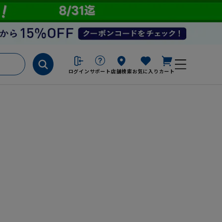
ログイン
サポート
店舗検索
お気に入り
カート