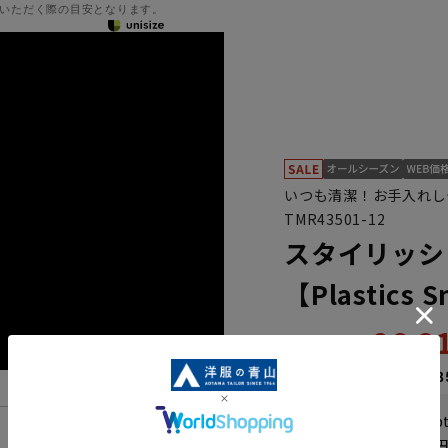
いただく際の目安となります。
いつも清潔！お手入れし
TMR43501-12
スタイリッシ
【Plastics 
26,
32,890円
なら
月々4,38
WEB会員なら
131
p
機能一覧
送料 全国一律
550