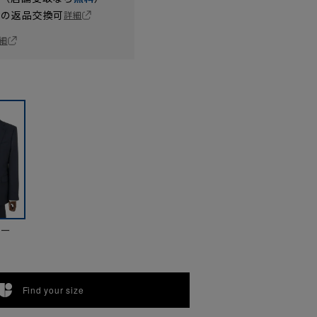
の返品交換可
詳細
細
ビー
Find your size