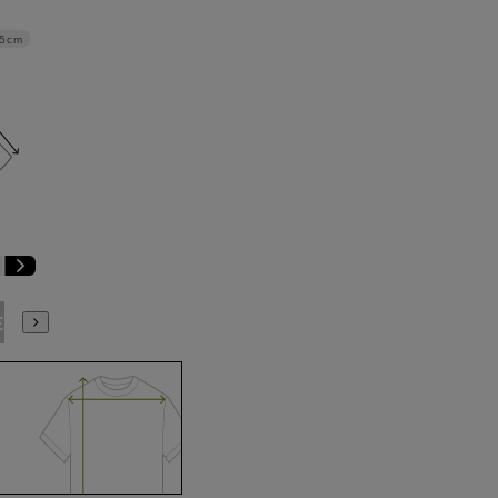
.5cm
E3
BE4
BE5
BE6
BE7
BE8
BE9
YA4
YA5