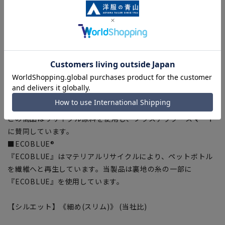
■ウォッシャブル
家庭で洗濯機による洗濯が可能、洗濯ネットに入れて洗ってい
ただけます。さらにハンガーにかけてシャワーで汚れを洗い流
すシャワークリーンも可能です。
■ストレッチ
身体の動きを阻害しない抜群の着心地。
■折り目スッキリ
生地特性により綺麗なプリーツラインをキープ。
■Plastics Smart
この商品はリサイクル原料を使用し、プラスチック・スマート
に賛同しています。
■ECOBLUE®
『ECOBLUE』はマテリアルリサイクルにより、ペットボトル
を繊維へと再生しています。当製品は裏地の糸の一部に
『ECOBLUE』を使用しています。
【シルエット】《細め(スリム)》 (当社比)