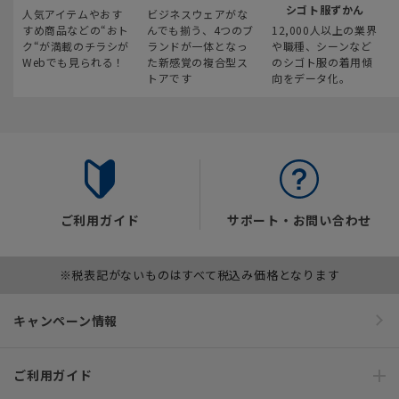
シゴト服ずかん
人気アイテムやおす
ビジネスウェアがな
すめ商品などの“おト
んでも揃う、4つのブ
12,000人以上の業界
ク“が満載のチラシが
ランドが一体となっ
や職種、シーンなど
Webでも見られる！
た新感覚の複合型ス
のシゴト服の着用傾
トアです
向をデータ化。
ご利用ガイド
サポート・お問い合わせ
※税表記がないものはすべて税込み価格となります
キャンペーン情報
ご利用ガイド