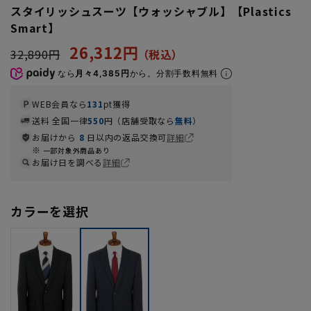
スタイリッシュスーツ【ウォッシャブル】【Plastics
Smart】
26,312円
32,890円
なら
月々4,385円
から。分割手数料無料
WEB会員なら
131
pt獲得
送料 全国一律
550
円（店舗受取なら
無料
）
お届けから
8
日以内の返品交換可
詳細
一部対象外商品あり
お届け日を調べる
詳細
カラーを選択