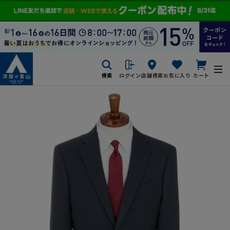
検索
ログイン
店舗検索
お気に入り
カート