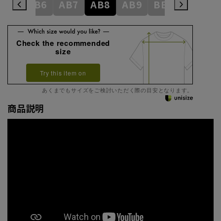
AB5
AB6
AB7
AB8
AB9
BE3
BE4
Check the recommended
size
Try this item on
あくまでもサイズをご検討いただく際の目安となります。
商品説明