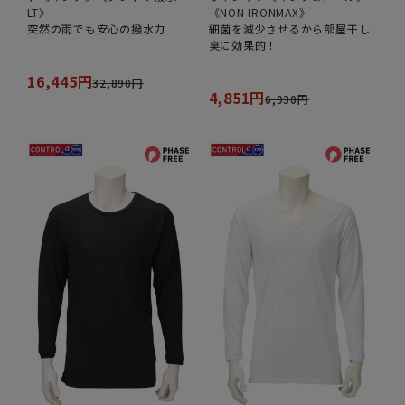
LT》
《NON IRONMAX》
突然の雨でも安心の撥水力
細菌を減少させるから部屋干し
臭に効果的！
16,445円
32,890円
4,851円
6,930円