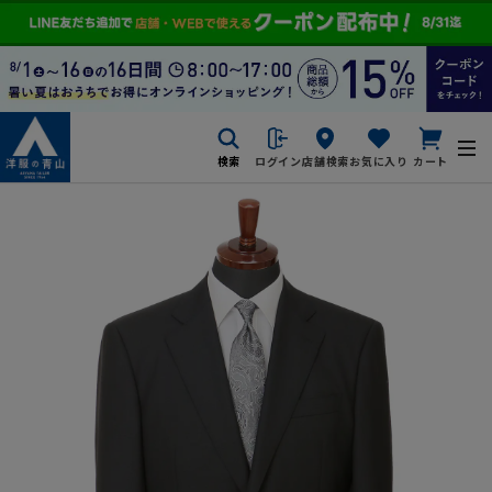
検索
ログイン
店舗検索
お気に入り
カート