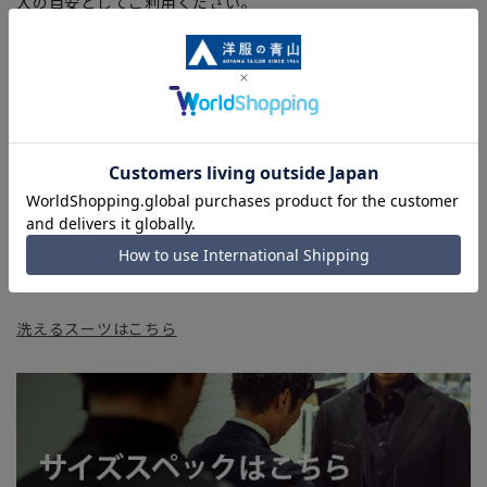
入の目安としてご利用ください。
■ブラウザやお使いのモニター環境、室内外等の撮影時の環境
下での光加減により、実際の商品と掲載画像の色味が異なる場
合がございます。
■生地や仕様・デザインにより、着用感や実際のサイズ表に若
干の誤差が生じる場合がございます。予めご了承ください。
■店舗や各モールサイトと商品在庫を共有しております関係
上、ご注文いただいたタイミングにより欠品が発生し、ご注文
を完了できない場合がございます。予めご了承ください。(お
急ぎ発送のご注文につきましても、ご注文のタイミングによっ
てはお急ぎ発送サービスを選択できない場合がございます。
洗えるスーツはこちら