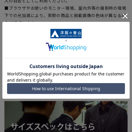
入の目安としてご利用ください。
■ブラウザやお使いのモニター環境、室内外等の撮影時の環境
下での光加減により、実際の商品と掲載画像の色味が異なる場
合がございます。
■生地や仕様・デザインにより、着用感や実際のサイズ表に若
干の誤差が生じる場合がございます。予めご了承ください。
■店舗や各モールサイトと商品在庫を共有しております関係
上、ご注文いただいたタイミングにより欠品が発生し、ご注文
を完了できない場合がございます。予めご了承ください。(お
急ぎ発送のご注文につきましても、ご注文のタイミングによっ
てはお急ぎ発送サービスを選択できない場合がございます。
洗えるスーツはこちら