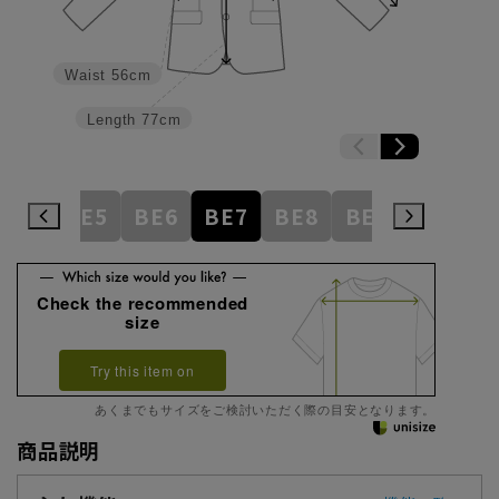
Waist
56cm
Length
77cm
BE4
BE5
BE6
BE7
BE8
BE9
BE10
Check the recommended
size
Try this item on
あくまでもサイズをご検討いただく際の目安となります。
商品説明