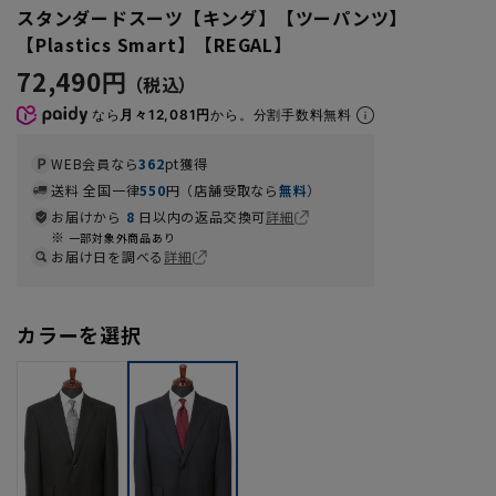
スタンダードスーツ【キング】【ツーパンツ】
【Plastics Smart】【REGAL】
72,490円
なら
月々12,081円
から。分割手数料無料
WEB会員なら
362
pt獲得
送料 全国一律
550
円（店舗受取なら
無料
）
お届けから
8
日以内の返品交換可
詳細
一部対象外商品あり
お届け日を調べる
詳細
カラーを選択