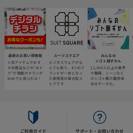
最新のお買い得情報
スーツスクエア
みんなの
シゴト服ずかん
人気アイテムやおす
ビジネスウェアがな
すめ商品などの“おト
んでも揃う、4つのブ
12,000人以上の業界
ク“が満載のチラシが
ランドが一体となっ
や職種、シーンなど
Webでも見られる！
た新感覚の複合型ス
のシゴト服の着用傾
トアです
向をデータ化。
ご利用ガイド
サポート・お問い合わせ