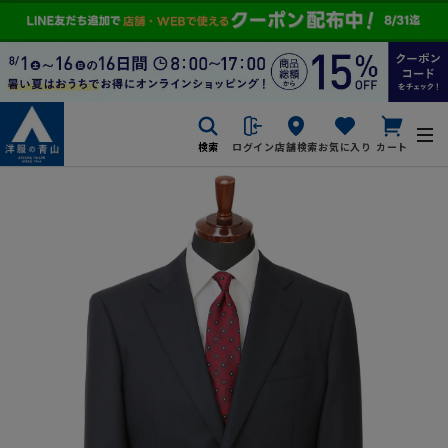
検索
ログイン
店舗検索
お気に入り
カート