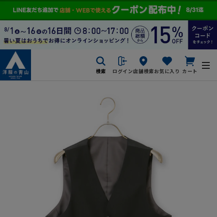
検索
ログイン
店舗検索
お気に入り
カート