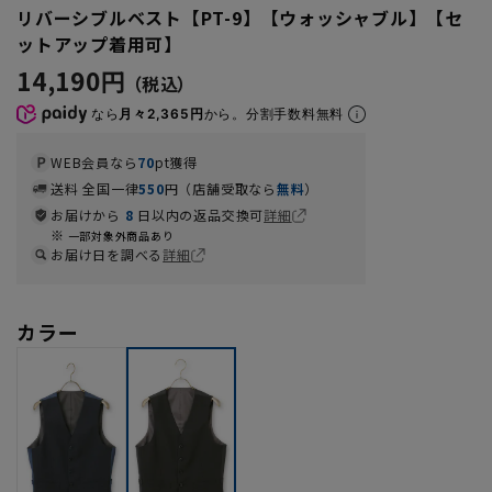
リバーシブルベスト【PT-9】【ウォッシャブル】【セ
ットアップ着用可】
14,190円
なら
月々2,365円
から。分割手数料無料
WEB会員なら
70
pt獲得
送料 全国一律
550
円（店舗受取なら
無料
）
お届けから
8
日以内の返品交換可
詳細
一部対象外商品あり
お届け日を調べる
詳細
カラー