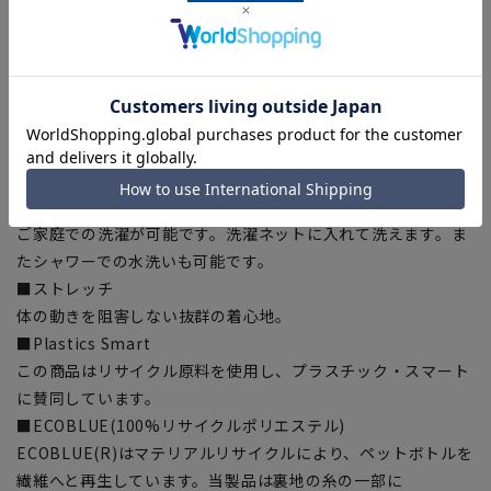
【セットアップ対応】
別売りの共生地スーツでスリーピースとして着用可能
スーツ品番：
PTS253-92
※セットアップ対応商品は在庫切れの場合がございます。
【仕様・機能】
■ウォッシャブル
ご家庭での洗濯が可能です。洗濯ネットに入れて洗えます。ま
たシャワーでの水洗いも可能です。
■ストレッチ
体の動きを阻害しない抜群の着心地。
■Plastics Smart
この商品はリサイクル原料を使用し、プラスチック・スマート
に賛同しています。
■ECOBLUE(100%リサイクルポリエステル)
ECOBLUE(R)はマテリアルリサイクルにより、ペットボトルを
繊維へと再生しています。当製品は裏地の糸の一部に