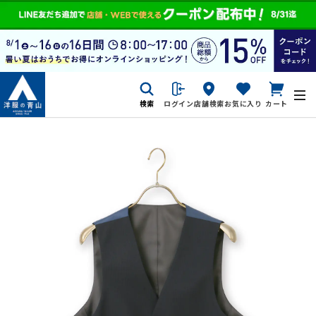
検索
ログイン
店舗検索
お気に入り
カート