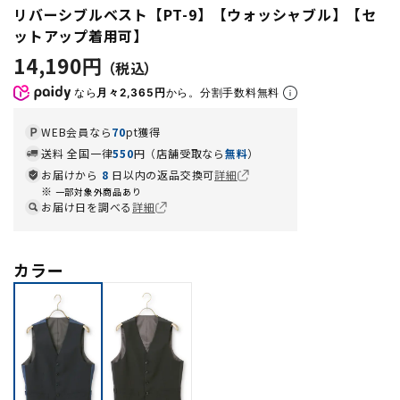
リバーシブルベスト【PT-9】【ウォッシャブル】【セ
ットアップ着用可】
14,190円
なら
月々2,365円
から。分割手数料無料
WEB会員なら
70
pt獲得
送料 全国一律
550
円（店舗受取なら
無料
）
お届けから
8
日以内の返品交換可
詳細
一部対象外商品あり
お届け日を調べる
詳細
カラー