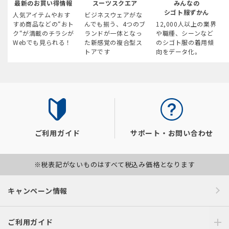
最新のお買い得情報
スーツスクエア
みんなの
シゴト服ずかん
人気アイテムやおす
ビジネスウェアがな
すめ商品などの“おト
んでも揃う、4つのブ
12,000人以上の業界
ク“が満載のチラシが
ランドが一体となっ
や職種、シーンなど
Webでも見られる！
た新感覚の複合型ス
のシゴト服の着用傾
トアです
向をデータ化。
ご利用ガイド
サポート・お問い合わせ
※税表記がないものはすべて税込み価格となります
キャンペーン情報
ご利用ガイド