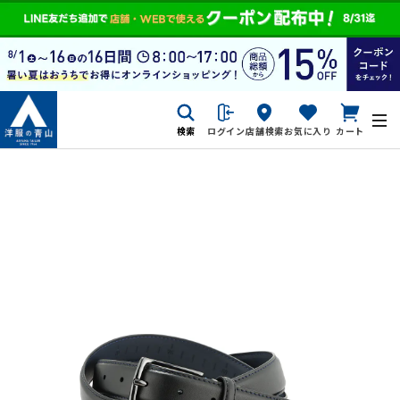
検索
ログイン
店舗検索
お気に入り
カート