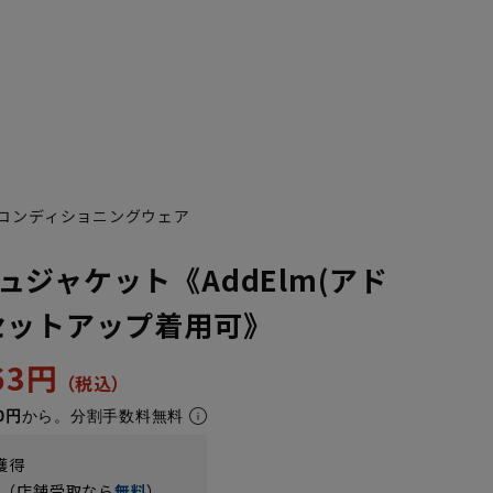
コンディショニングウェア
ュジャケット《AddElm(アド
セットアップ着用可》
863円
0円
から。分割手数料無料
獲得
円（店舗受取なら
無料
）