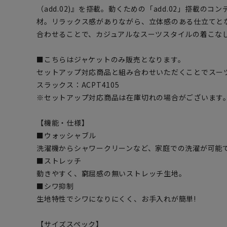
（add.02)』を搭載。動くための「add.02」搭載の
材。リラックス感がありながら、立体感のある仕立てと
合わせることで、カジュアルなスーツスタイルの着こな
■こちらはジャケットのみ販売となります。
セットアップ対応商品と組み合わせいただくことでスー
スラックス：ACPT4105
※セットアップ対応商品は在庫切れの場合がございます
【機能・仕様】
■ウォッシャブル
洗濯機からシャワークリーンなど、家庭での洗濯が可能
■ストレッチ
動きやすく、窮屈感の無いストレッチ生地。
■シワ抑制
生地特性でシワになりにくく、お手入れが簡単!
【サイズスペック】