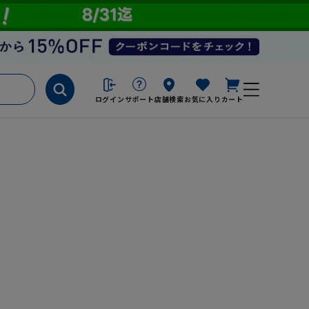
ログイン
サポート
店舗検索
お気に入り
カート