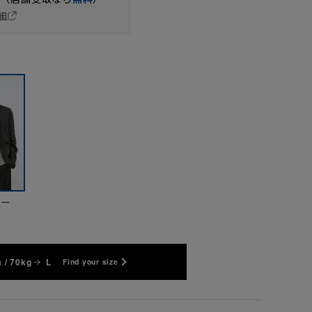
細
ビー
 / 70kg
L
Find your size