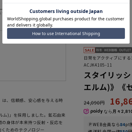
いただく際の目安となります。
機能一覧
日常をアクティブにする
ACJK4105-11
スタイリッシ
エルム)》《
16,
Z》は、信頼感、安心感を与える時
24,090円
なら
月々2,81
エルム)」を採用しました。鉱石由来
間の身体が本来持つ反射・反応を
WEB会員なら
84
pt
動くためのテクノロジー
送料 全国一律
550