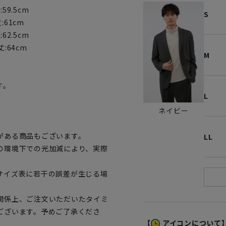
:59.5cm
S
:61cm
:62.5cm
丈:64cm
M
す。
L
ネイビー
。
がある商品もございます。
LL
の環境下での光加減により、実際
サイズ表に若干の誤差が生じる場
関係上、ご注文いただいたタイミ
ございます。予めご了承くださ
【
アイコンについて