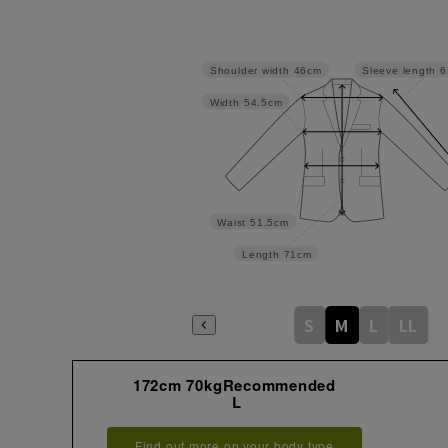
Shoulder width
46cm
Sleeve length
6
Width
54.5cm
Waist
51.5cm
Length
71cm
S
M
L
LL
172cm 70kgRecommended
L
Find out more on your body type