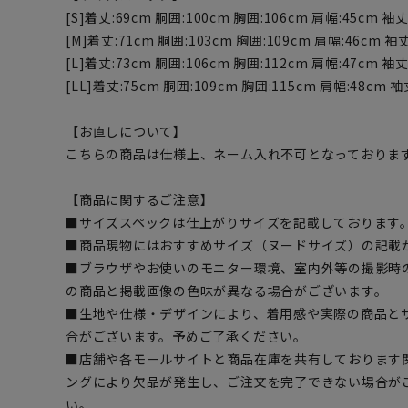
[S]着丈:69cm 胴囲:100cm 胸囲:106cm 肩幅:45cm 袖丈
[M]着丈:71cm 胴囲:103cm 胸囲:109cm 肩幅:46cm 袖丈
[L]着丈:73cm 胴囲:106cm 胸囲:112cm 肩幅:47cm 袖丈
[LL]着丈:75cm 胴囲:109cm 胸囲:115cm 肩幅:48cm 袖
【お直しについて】
こちらの商品は仕様上、ネーム入れ不可となっておりま
【商品に関するご注意】
■サイズスペックは仕上がりサイズを記載しております
■商品現物にはおすすめサイズ（ヌードサイズ）の記載
■ブラウザやお使いのモニター環境、室内外等の撮影時
の商品と掲載画像の色味が異なる場合がございます。
■生地や仕様・デザインにより、着用感や実際の商品と
合がございます。予めご了承ください。
■店舗や各モールサイトと商品在庫を共有しております
ングにより欠品が発生し、ご注文を完了できない場合が
い。