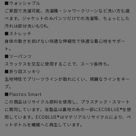
■ウォッシャブル
ご家庭で洗濯可能、洗濯機・シャワークリーンなど洗い方も選
べます。ジャケットのみパンツだけでの洗濯等、ちょっとした
汚れは部分洗いもOK。
■ストレッチ
身体の動きを妨げない快適な伸縮性で快適な着心地をサポー
ト。
■ツーパンツ
スラックスを交互に使用することで、スーツ長持ち。
■折り目スッキリ
生地特性でプリーツラインが取れにくい、綺麗なラインをキー
プ。
■Plastics Smart
この商品はリサイクル原料を使用し、プラスチック・スマート
に賛同しています。当製品は裏地の糸の一部にECOBLUE®を使
用しています。ECOBLUE®はマテリアルリサイクルにより、ペ
ットボトルを繊維へと再生しています。