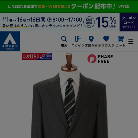
検索
ログイン
店舗検索
お気に入り
カート