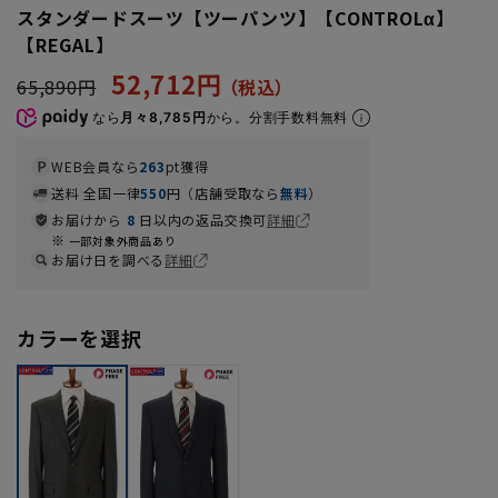
スタンダードスーツ【ツーパンツ】【CONTROLα】
【REGAL】
52,712円
65,890円
なら
月々8,785円
から。分割手数料無料
WEB会員なら
263
pt獲得
送料 全国一律
550
円（店舗受取なら
無料
）
お届けから
8
日以内の返品交換可
詳細
一部対象外商品あり
お届け日を調べる
詳細
カラーを選択