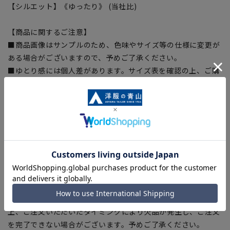
【シルエット】《ゆったり》 (当社比)
【商品に関するご注意】
■商品画像はサンプルのため、色味やサイズ等の仕様に変更が
ある場合がございますので、予めご了承ください。
■ゆとり感には個人差があります。サイズ表を確認の上、ご購
入の目安としてご利用ください。
■生地や仕様・デザインにより、着用感や実際のサイズ表に若
干の誤差が生じる場合がございます。予めご了承ください。
■サイズスペックは仕上がりサイズを記載しております。一
部、商品現物におすすめサイズ(ヌードサイズ)を記載している
商品もございます。
■ブラウザやお使いのモニター環境、また撮影時の室内外の光
加減により、実際の商品と掲載画像の色味が異なる場合がござ
います。
■店舗や各モールサイトと商品在庫を共有しております関係
上、ご注文いただいたタイミングにより欠品が発生し、ご注文
を完了できない場合がございます。予めご了承ください。