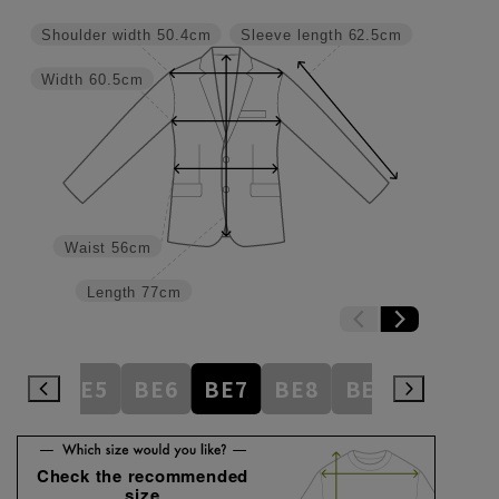
Shoulder width
50.4cm
Sleeve length
62.5cm
Width
60.5cm
Waist
56cm
Length
77cm
BE4
BE5
BE6
BE7
BE8
BE9
BE10
Check the recommended
size