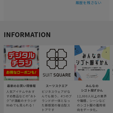
履歴を残さない
INFORMATION
最新のお買い得情報
スーツスクエア
みんなの
シゴト服ずかん
人気アイテムやおす
ビジネスウェアがな
すめ商品などの“おト
んでも揃う、4つのブ
12,000人以上の業界
ク“が満載のチラシが
ランドが一体となっ
や職種、シーンなど
Webでも見られる！
た新感覚の複合型ス
のシゴト服の着用傾
トアです
向をデータ化。