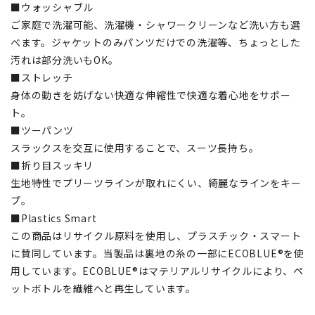
■ウォッシャブル
ご家庭で洗濯可能、洗濯機・シャワークリーンなど洗い方も選
べます。ジャケットのみパンツだけでの洗濯等、ちょっとした
汚れは部分洗いもOK。
■ストレッチ
身体の動きを妨げない快適な伸縮性で快適な着心地をサポー
ト。
■ツーパンツ
スラックスを交互に使用することで、スーツ長持ち。
■折り目スッキリ
生地特性でプリーツラインが取れにくい、綺麗なラインをキー
プ。
■Plastics Smart
この商品はリサイクル原料を使用し、プラスチック・スマート
に賛同しています。当製品は裏地の糸の一部にECOBLUE®を使
用しています。ECOBLUE®はマテリアルリサイクルにより、ペ
ットボトルを繊維へと再生しています。