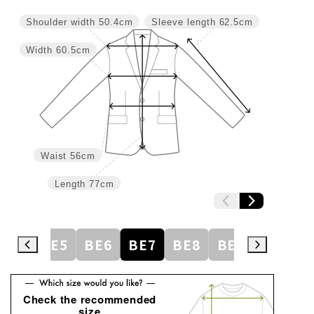
Shoulder width
50.4cm
Sleeve length
62.5cm
Width
60.5cm
Waist
56cm
Length
77cm
BE4
BE5
BE6
BE7
BE8
BE9
BE10
Check the recommended
size