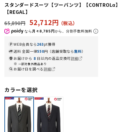
スタンダードスーツ【ツーパンツ】【CONTROLα】
【REGAL】
52,712円
65,890円
なら
月々8,785円
から。分割手数料無料
WEB会員なら
263
pt獲得
送料 全国一律
550
円（店舗受取なら
無料
）
お届けから
8
日以内の返品交換可
詳細
一部対象外商品あり
お届け日を調べる
詳細
カラーを選択