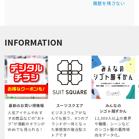
履歴を残さない
INFORMATION
最新のお買い得情報
スーツスクエア
みんなの
シゴト服ずかん
人気アイテムやおす
ビジネスウェアがな
すめ商品などの“おト
んでも揃う、4つのブ
12,000人以上の業界
ク“が満載のチラシが
ランドが一体となっ
や職種、シーンなど
Webでも見られる！
た新感覚の複合型ス
のシゴト服の着用傾
トアです
向をデータ化。