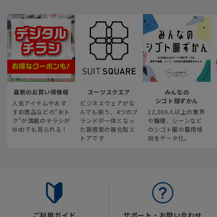
最新のお買い得情報
スーツスクエア
みんなの
シゴト服ずかん
人気アイテムやおす
ビジネスウェアがな
すめ商品などの“おト
んでも揃う、4つのブ
12,000人以上の業界
ク“が満載のチラシが
ランドが一体となっ
や職種、シーンなど
Webでも見られる！
た新感覚の複合型ス
のシゴト服の着用傾
トアです
向をデータ化。
ご利用ガイド
サポート・お問い合わせ