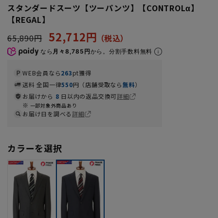
スタンダードスーツ【ツーパンツ】【CONTROLα】
【REGAL】
52,712円
65,890円
なら
月々8,785円
から。分割手数料無料
WEB会員なら
263
pt獲得
送料 全国一律
550
円（店舗受取なら
無料
）
お届けから
8
日以内の返品交換可
詳細
一部対象外商品あり
お届け日を調べる
詳細
カラーを選択