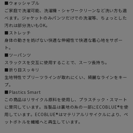
■ウォッシャブル
ご家庭で洗濯可能、洗濯機・シャワークリーンなど洗い方も選
べます。ジャケットのみパンツだけでの洗濯等、ちょっとした
汚れは部分洗いもOK。
■ストレッチ
身体の動きを妨げない快適な伸縮性で快適な着心地をサポー
ト。
■ツーパンツ
スラックスを交互に使用することで、スーツ長持ち。
■折り目スッキリ
生地特性でプリーツラインが取れにくい、綺麗なラインをキー
プ。
■Plastics Smart
この商品はリサイクル原料を使用し、プラスチック・スマート
に賛同しています。当製品は裏地の糸の一部にECOBLUE®を使
用しています。ECOBLUE®はマテリアルリサイクルにより、ペ
ットボトルを繊維へと再生しています。