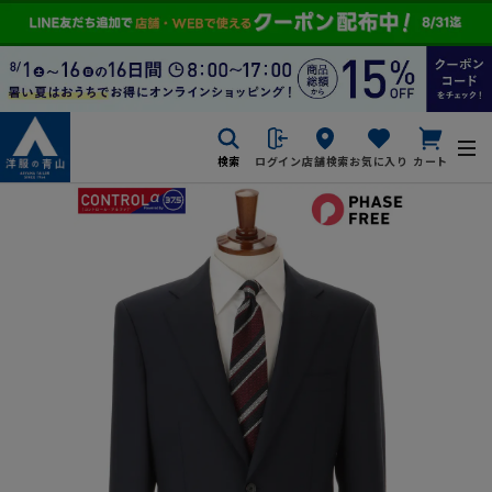
検索
ログイン
店舗検索
お気に入り
カート