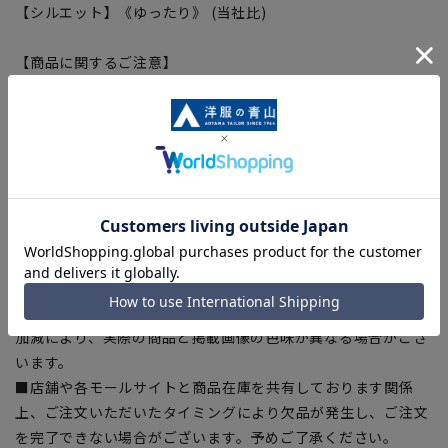
【シルエット】《ゆったり》 (当社比)
【商品に関するご注意】
■商品画像はサンプルのため、色味やサイズ等の仕様に変更が
ある場合がございますので、予めご了承ください。
■ゆとり感には個人差があります。サイズ表を確認の上、ご購
入の目安としてご利用ください。
■生地や仕様・デザインにより、着用感や実際のサイズ表に若
干の誤差が生じる場合がございます。予めご了承ください。
■サイズスペックは仕上がりサイズを記載しております。一
部、商品現物におすすめサイズ(ヌードサイズ)を記載している
商品もございます。
■ブラウザやお使いのモニター環境、また撮影時の室内外の光
加減により、実際の商品と掲載画像の色味が異なる場合がござ
います。
■店舗や各モールサイトと商品在庫を共有しております関係
上、ご注文いただいたタイミングにより欠品が発生し、ご注文
を完了できない場合がございます。予めご了承ください。