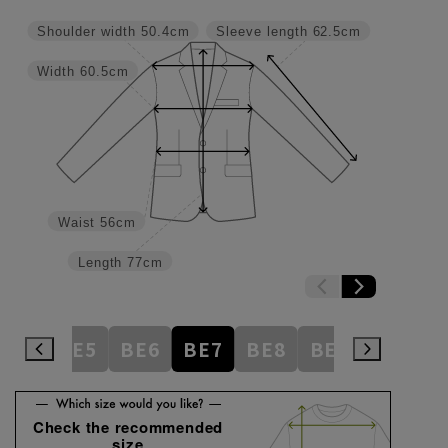
Shoulder width
50.4cm
Sleeve length
62.5cm
Width
60.5cm
Waist
56cm
Length
77cm
BE4
BE5
BE6
BE7
BE8
BE9
BE10
Check the recommended
size