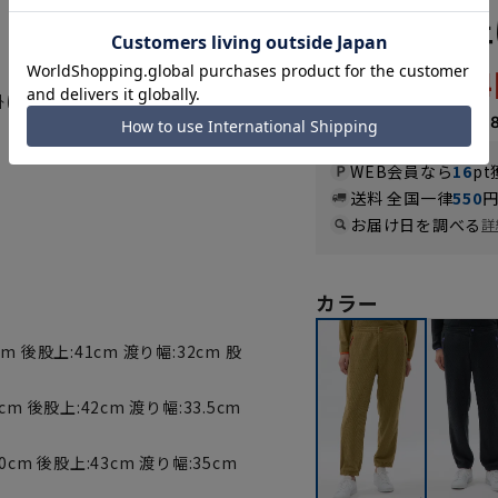
用可》《裾上
3,23
5,390円
を掛け合わせた造語です。(商標登録
なら
月々1,07
WEB会員なら
16
pt
送料 全国一律
550
お届け日を調べる
詳
。
カラー
cm 後股上:41cm 渡り幅:32cm 股
cm 後股上:42cm 渡り幅:33.5cm
30cm 後股上:43cm 渡り幅:35cm