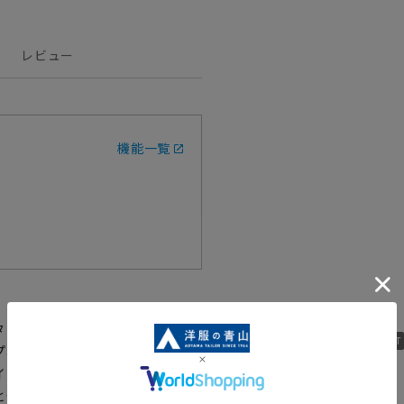
レビュー
機能一覧
タンがアクセントのパンツです。
プボタン仕様で履きやすさもバツ
7142724-35
ト。SUSTIVE ピスラベル付き
ジャガードフ
とセットアップで着合わせできま