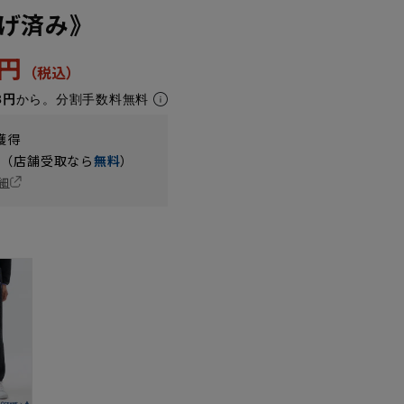
げ済み》
4円
8円
から。分割手数料無料
獲得
円（店舗受取なら
無料
）
細