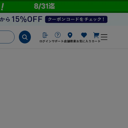
ログイン
サポート
店舗検索
お気に入り
カート