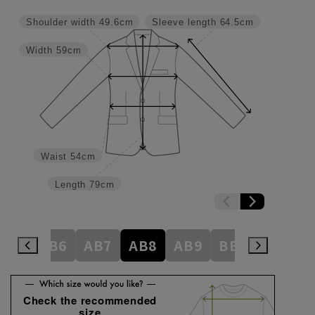
Shoulder width
49.6cm
Sleeve length
64.5cm
Width
59cm
Waist
54cm
Length
79cm
AB5
AB6
AB7
AB8
AB9
BE1
BE2
Check the recommended
size