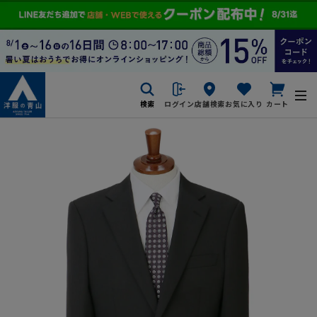
検索
ログイン
店舗検索
お気に入り
カート