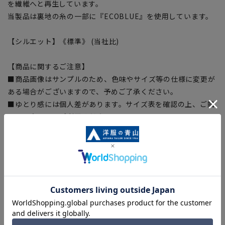
を繊維へと再生しています。
当製品は裏地の糸の一部に『ECOBLUE』を使用しています。
【シルエット】《標準》 (当社比)
【商品に関するご注意】
■商品画像はサンプルのため、色味やサイズ等の仕様に変更が
ある場合がございますので、予めご了承ください。
■ゆとり感には個人差があります。サイズ表を確認の上、ご購
入の目安としてご利用ください。
■生地や仕様・デザインにより、着用感や実際のサイズ表に若
干の誤差が生じる場合がございます。予めご了承ください。
■サイズスペックは仕上がりサイズを記載しております。一
部、商品現物におすすめサイズ(ヌードサイズ)を記載している
商品もございます。
■ブラウザやお使いのモニター環境、また撮影時の室内外の光
加減により、実際の商品と掲載画像の色味が異なる場合がござ
います。