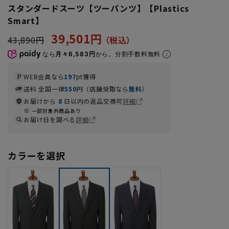
スタンダードスーツ【ツーパンツ】【Plastics
Smart】
39,501円
43,890円
なら
月々6,583円
から。分割手数料無料
WEB会員なら
197
pt獲得
送料 全国一律
550
円（店舗受取なら
無料
）
お届けから
8
日以内の返品交換可
詳細
一部対象外商品あり
お届け日を調べる
詳細
カラーを選択