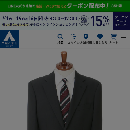
検索
ログイン
店舗検索
お気に入り
カート