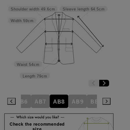
Shoulder width
49.6cm
Sleeve length
64.5cm
Width
59cm
Waist
54cm
Length
79cm
AB5
AB6
AB7
AB8
AB9
BE1
BE2
Check the recommended
size