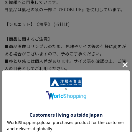
を繊維へと再生しています。
当製品は裏地の糸の一部に『ECOBLUE』を使用しています。
【シルエット】《標準》 (当社比)
【商品に関するご注意】
■商品画像はサンプルのため、色味やサイズ等の仕様に変更が
ある場合がございますので、予めご了承ください。
■ゆとり感には個人差があります。サイズ表を確認の上、ご購
入の目安としてご利用ください。
■生地や仕様・デザインにより、着用感や実際のサイズ表に若
干の誤差が生じる場合がございます。予めご了承ください。
■サイズスペックは仕上がりサイズを記載しております。一
部、商品現物におすすめサイズ(ヌードサイズ)を記載している
商品もございます。
■ブラウザやお使いのモニター環境、また撮影時の室内外の光
加減により、実際の商品と掲載画像の色味が異なる場合がござ
います。