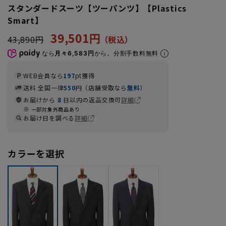
スタンダードスーツ【ツーパンツ】【Plastics
Smart】
39,501円
43,890円
なら
月々6,583円
から。分割手数料無料
WEB会員なら
197
pt獲得
送料 全国一律
550
円（店舗受取なら
無料
）
お届けから
8
日以内の返品交換可
詳細
一部対象外商品あり
お届け日を調べる
詳細
カラーを選択