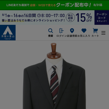
検索
ログイン
店舗検索
お気に入り
カート