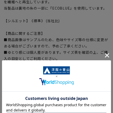
を繊維へと再生しています。
当製品は裏地の糸の一部に『ECOBLUE』を使用しています。
【シルエット】《標準》 (当社比)
【商品に関するご注意】
■商品画像はサンプルのため、色味やサイズ等の仕様に変更が
ある場合がございますので、予めご了承ください。
■ゆとり感には個人差があります。サイズ表を確認の上、ご購
入の目安としてご利用ください。
■生地や仕様・デザインにより、着用感や実際のサイズ表に若
干の誤差が生じる場合がございます。予めご了承ください。
■サイズスペックは仕上がりサイズを記載しております。一
部、商品現物におすすめサイズ(ヌードサイズ)を記載している
商品もございます。
■ブラウザやお使いのモニター環境、また撮影時の室内外の光
加減により、実際の商品と掲載画像の色味が異なる場合がござ
います。