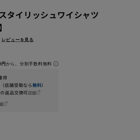
スタイリッシュワイシャツ
X】
レビューを見る
0円
から。分割手数料無料
獲得
円（店舗受取なら
無料
）
の返品交換可
詳細
細