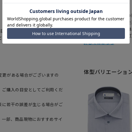
【
アイコンについて
の
注文画面でお急ぎ発送を
さらにメルマガ会員様は
認証された、生地から付属まですべ
正商品の場合は対応不可
て着用いただけます。
詳しくはこちら
体型バリエーショ
変更がある場合がございますの
、ご購入の目安としてご利用くだ
表に若干の誤差が生じる場合がご
。一部、商品現物におすすめサイ