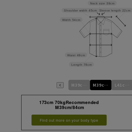
Neck size
39cm
Sleeve length
22cm
Shoulder width
45cm
Width
54cm
Waist
49cm
Length
78cm
S37cm/78cm
S37cm/82cm
M39cm/80cm
M39cm/84cm
L41cm/82cm
173cm 70kgRecommended
M39cm/84cm
Find out more on your body type