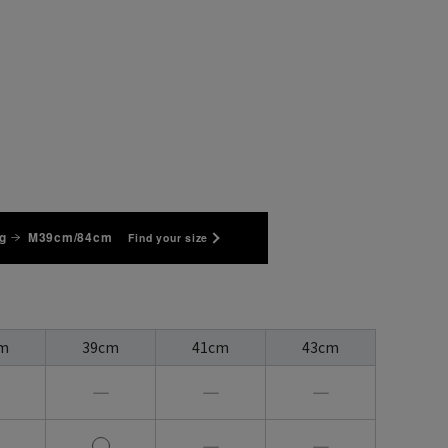
g
M39cm/84cm
Find your size
m
39cm
41cm
43cm
―
―
―
―
―