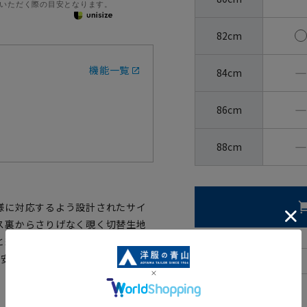
いただく際の目安となります。
82cm
機能一覧
―
84cm
―
86cm
―
88cm
様に対応するよう設計されたサイ
ス裏からさりげなく覗く切替生地
と綿の混紡素材は強度にも優れ、
態安定加工が施され家庭洗濯可能、