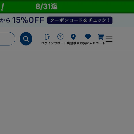
ログイン
サポート
店舗検索
お気に入り
カート