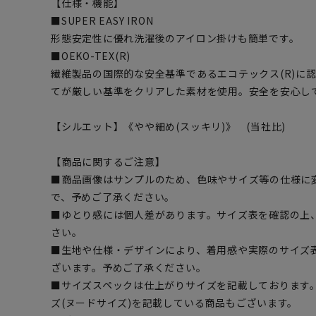
【仕様・機能】
■SUPER EASY IRON
形態安定性に優れ洗濯後のアイロン掛けも簡単です。
■OEKO-TEX(R)
繊維製品の国際的な安全基準であるエコテックス(R)に
てが厳しい基準をクリアした素材を使用。安全を安心し
【シルエット】《やや細め(スッキリ)》 (当社比)
【商品に関するご注意】
■商品画像はサンプルのため、色味やサイズ等の仕様に
で、予めご了承ください。
■ゆとり感には個人差があります。サイズ表を確認の上
さい。
■生地や仕様・デザインにより、着用感や実際のサイズ
ざいます。予めご了承ください。
■サイズスペックは仕上がりサイズを記載しております
ズ(ヌードサイズ)を記載している商品もございます。