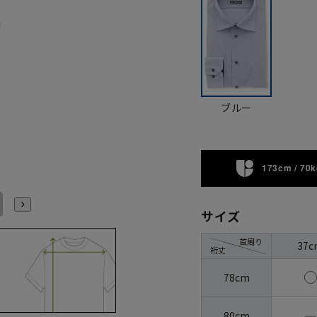
ブルー
173cm / 70k
L41cm/86cm
LL43cm/82cm
LL43cm/86cm
サイズ
首周り
37c
裄丈
78cm
―
80cm