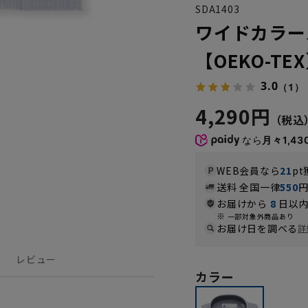
SDA1403
ワイドカラー
【OEKO-TE
3.0
（1）
4,290円
なら
月々1,43
WEB会員なら
21
pt
送料 全国一律
550
お届けから
8
日以内
一部対象外商品あり
お届け日を調べる
詳
レビュー
カラー