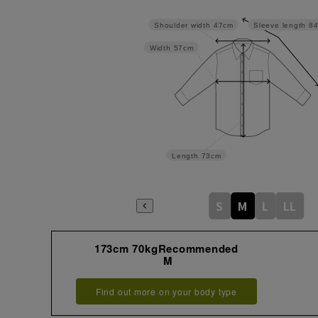
Shoulder width
47cm
Sleeve length
8
Width
57cm
Length
73cm
S
M
L
LL
173cm 70kgRecommended
M
Find out more on your body type