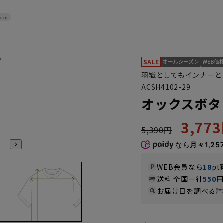
4cm
羽織としてもインナーと
ACSH4102-29
オックスボタ
3,77
5,390円
なら
月々1,25
WEB会員なら
18
pt
送料 全国一律
550
お届け日を調べる
詳