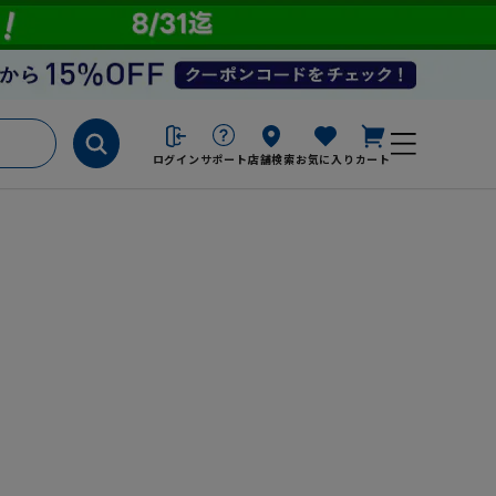
ログイン
サポート
店舗検索
お気に入り
カート