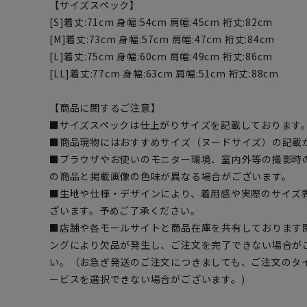
【サイズスペック】
[S]着丈:71cm 身幅:54cm 肩幅:45cm 裄丈:82cm
[M]着丈:73cm 身幅:57cm 肩幅:47cm 裄丈:84cm
[L]着丈:75cm 身幅:60cm 肩幅:49cm 裄丈:86cm
[LL]着丈:77cm 身幅:63cm 肩幅:51cm 裄丈:88cm
【商品に関するご注意】
■サイズスペックは仕上がりサイズを記載しております
■商品現物にはおすすめサイズ（ヌードサイズ）の記載
■ブラウザやお使いのモニター環境、室内外等の撮影時
の商品と掲載画像の色味が異なる場合がございます。
■生地や仕様・デザインにより、着用感や実際のサイズ
ざいます。予めご了承ください。
■店舗や各モールサイトと商品在庫を共有しております
ングにより欠品が発生し、ご注文を完了できない場合が
い。（お急ぎ発送のご注文につきましても、ご注文のタ
ービスを選択できない場合がございます。)