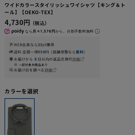
ワイドカラースタイリッシュワイシャツ【キング＆ト
ール】【OEKO-TEX】
4,730円
なら
月々1,576円
から。分割手数料無料
WEB会員なら
23
pt獲得
送料 全国一律
550
円（店舗受取なら
無料
）
お届けから
8
日以内の返品交換可
詳細
一部対象外商品あり
お届け日を調べる
詳細
カラーを選択