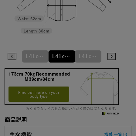
Waist
52cm
Length
80cm
L41cm/78cm
L41cm/80cm
L41cm/82cm
L41cm/84cm
L41cm/86cm
173cm 70kgRecommended
M39cm/84cm
Find out more on your
body type
あくまでもサイズをご検討いただく際の目安となります。
商品説明
主な機能
機能一覧