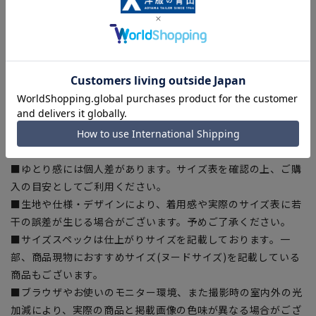
繊維製品の国際的な安全基準であるエコテックス(R)に認証さ
れた、生地から付属まですべてが厳しい基準をクリアした素材
を使用。安全を安心して着用いただけます。
【シルエット】《やや細め(スッキリ)》 (当社比)
【商品に関するご注意】
■商品画像はサンプルのため、色味やサイズ等の仕様に変更が
ある場合がございますので、予めご了承ください。
■ゆとり感には個人差があります。サイズ表を確認の上、ご購
入の目安としてご利用ください。
■生地や仕様・デザインにより、着用感や実際のサイズ表に若
干の誤差が生じる場合がございます。予めご了承ください。
■サイズスペックは仕上がりサイズを記載しております。一
部、商品現物におすすめサイズ(ヌードサイズ)を記載している
商品もございます。
■ブラウザやお使いのモニター環境、また撮影時の室内外の光
加減により、実際の商品と掲載画像の色味が異なる場合がござ