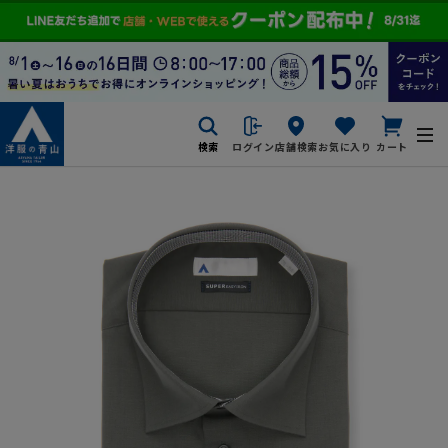
検索
ログイン
店舗検索
お気に入り
カート