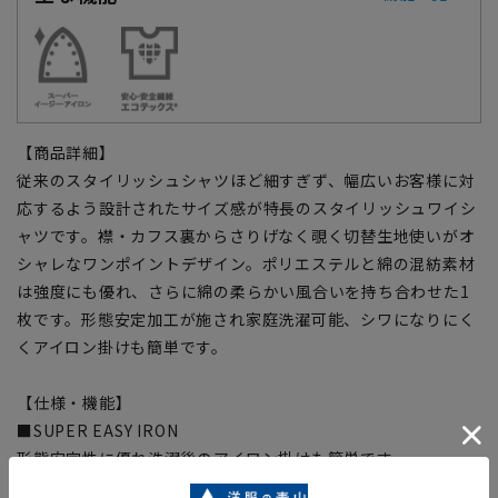
【商品詳細】
従来のスタイリッシュシャツほど細すぎず、幅広いお客様に対
応するよう設計されたサイズ感が特長のスタイリッシュワイシ
ャツです。襟・カフス裏からさりげなく覗く切替生地使いがオ
シャレなワンポイントデザイン。ポリエステルと綿の混紡素材
は強度にも優れ、さらに綿の柔らかい風合いを持ち合わせた1
枚です。形態安定加工が施され家庭洗濯可能、シワになりにく
くアイロン掛けも簡単です。
【仕様・機能】
■SUPER EASY IRON
形態安定性に優れ洗濯後のアイロン掛けも簡単です。
■OEKO-TEX(R)