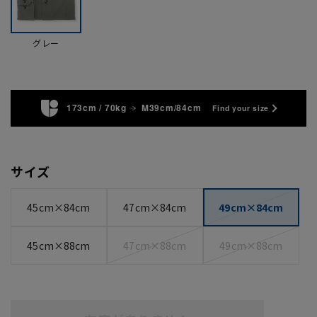
グレー
173cm / 70kg
M39cm/84cm
Find your size
サイズ
45cm×84cm
47cm×84cm
49cm×84cm
45cm×88cm
47cm×88cm
49cm×88cm