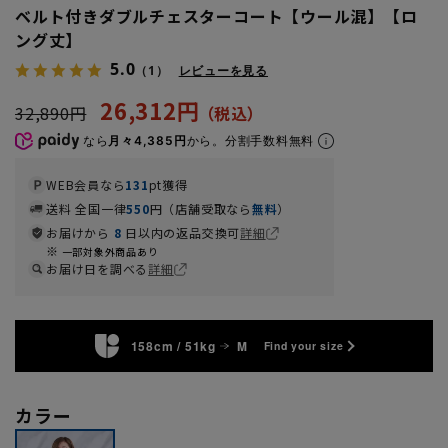
ベルト付きダブルチェスターコート【ウール混】【ロ
ング丈】
5.0
（1）
レビューを見る
26,312円
32,890円
なら
月々4,385円
から。分割手数料無料
WEB会員なら
131
pt獲得
送料 全国一律
550
円（店舗受取なら
無料
）
お届けから
8
日以内の返品交換可
詳細
一部対象外商品あり
お届け日を調べる
詳細
158cm / 51kg
M
Find your size
カラー