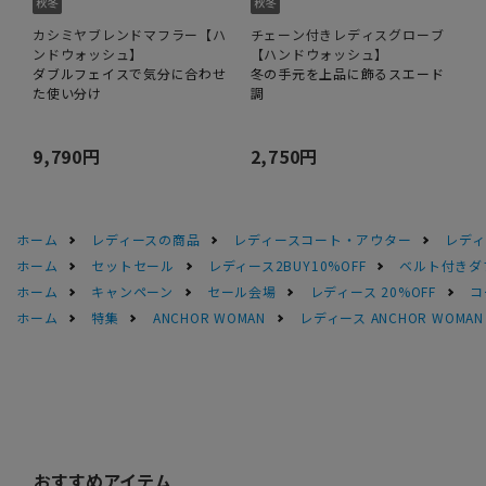
カシミヤブレンドマフラー【ハ
チェーン付きレディスグローブ
ンドウォッシュ】
【ハンドウォッシュ】
ダブルフェイスで気分に合わせ
冬の手元を上品に飾るスエード
た使い分け
調
9,790円
2,750円
ホーム
レディースの商品
レディースコート・アウター
レディ
ホーム
セットセール
レディース2BUY10%OFF
ベルト付きダ
ホーム
キャンペーン
セール会場
レディース 20%OFF
コ
ホーム
特集
ANCHOR WOMAN
レディース ANCHOR WOMA