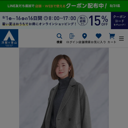
検索
ログイン
店舗検索
お気に入り
カート