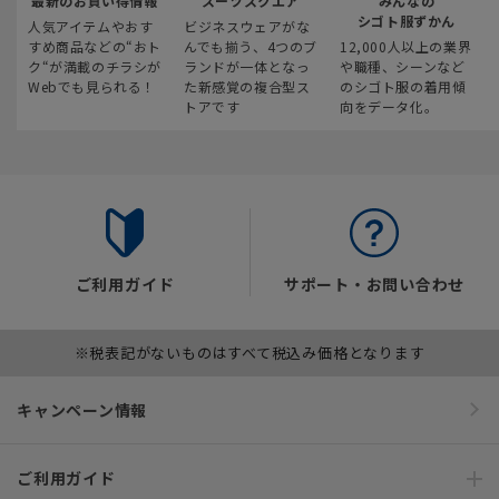
最新のお買い得情報
スーツスクエア
みんなの
シゴト服ずかん
人気アイテムやおす
ビジネスウェアがな
すめ商品などの“おト
んでも揃う、4つのブ
12,000人以上の業界
ク“が満載のチラシが
ランドが一体となっ
や職種、シーンなど
Webでも見られる！
た新感覚の複合型ス
のシゴト服の着用傾
トアです
向をデータ化。
ご利用ガイド
サポート・お問い合わせ
※税表記がないものはすべて税込み価格となります
キャンペーン情報
ご利用ガイド